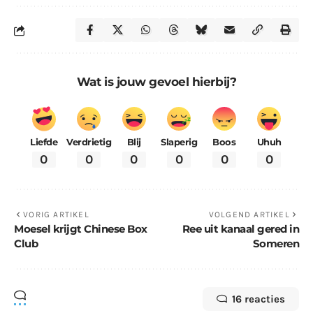
Wat is jouw gevoel hierbij?
Liefde
Verdrietig
Blij
Slaperig
Boos
Uhuh
0
0
0
0
0
0
VORIG ARTIKEL
VOLGEND ARTIKEL
Moesel krijgt Chinese Box
Ree uit kanaal gered in
Club
Someren
16 reacties