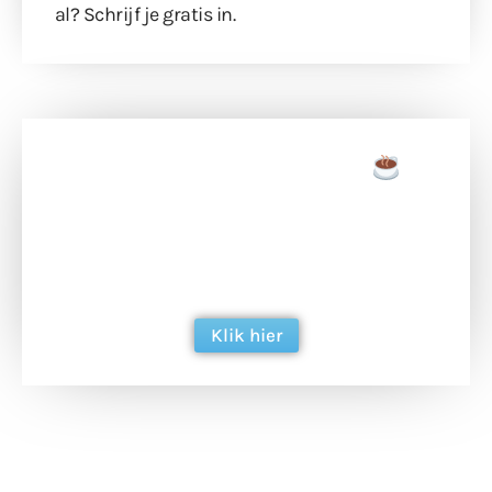
al?
Schrijf je gratis in
.
Doneer een tas koffie
Doneer het WdG-team een kop koffie en
ondersteun hun inzet voor dagelijks gratis
berichtgeving. Dank je wel alvast!
Klik hier