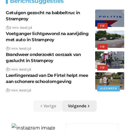
Berichtsuggesties
Getuigen gezocht na babbeltruc in
Stramproy
112
2 min. leestijd
Voetganger lichtgewond na aanrijding
met auto in Stramproy
112
1 min. leestijd
Brandweer onderzoekt oorzaak van
gaslucht in Stramproy
112
1 min. leestijd
Leerlingenraad van De Firtel helpt mee
aan schonere schoolomgeving
ALGEMEEN
1 min. leestijd
Vorige
Volgende