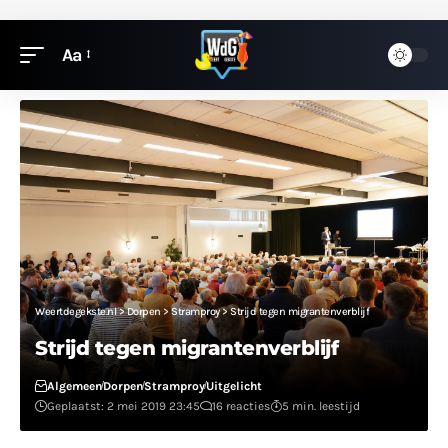
Aa
Weertdegekste.nl
>
Dorpen
>
Stramproy
>
Strijd tegen migrantenverblijf
Strijd tegen migrantenverblijf
Algemeen
Dorpen
Stramproy
Uitgelicht
Geplaatst: 2 mei 2019 23:45
16 reacties
5 min. leestijd