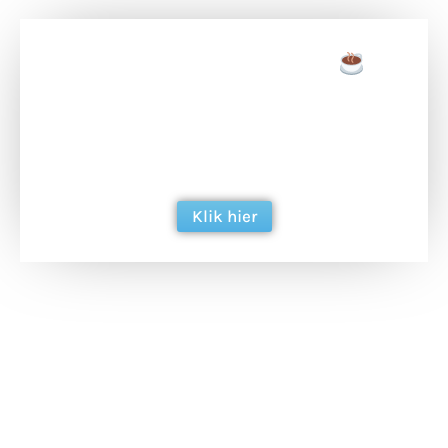
Doneer een tas koffie
Doneer het WdG-team een kop koffie en
ondersteun hun inzet voor dagelijks gratis
berichtgeving. Dank je wel alvast!
Klik hier