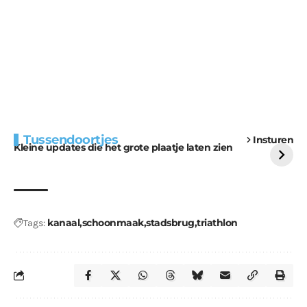
Extra bouwmateriaal
Tunnels blijven een
Tussendoortjes
Insturen
voor kabouters
uitdaging
Kleine updates die het grote plaatje laten zien
kanaal
schoonmaak
stadsbrug
triathlon
Tags: