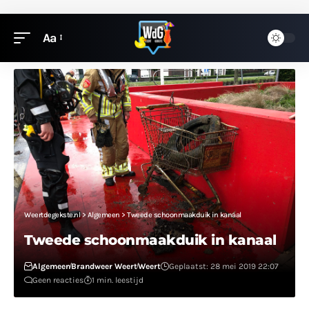
Aa
Weertdegekste.nl
>
Algemeen
>
Tweede schoonmaakduik in kanaal
Tweede schoonmaakduik in kanaal
Algemeen
Brandweer Weert
Weert
Geplaatst: 28 mei 2019 22:07
Geen reacties
1 min. leestijd