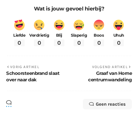
Wat is jouw gevoel hierbij?
Liefde
Verdrietig
Blij
Slaperig
Boos
Uhuh
0
0
0
0
0
0
VORIG ARTIKEL
VOLGEND ARTIKEL
Schoorsteenbrand slaat
Graaf van Horne
over naar dak
centrumwandeling
Geen reacties