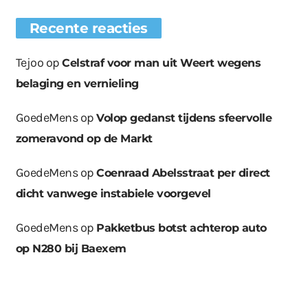
Recente reacties
Tejoo
op
Celstraf voor man uit Weert wegens
belaging en vernieling
GoedeMens
op
Volop gedanst tijdens sfeervolle
zomeravond op de Markt
GoedeMens
op
Coenraad Abelsstraat per direct
dicht vanwege instabiele voorgevel
GoedeMens
op
Pakketbus botst achterop auto
op N280 bij Baexem