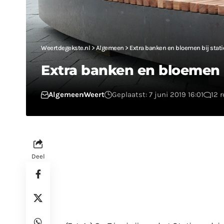
Weertdegekste.nl
>
Algemeen
>
Extra banken en bloemen bij stat
Extra banken en bloemen b
Algemeen
Weert
Geplaatst: 7 juni 2019 16:01
12 
Deel