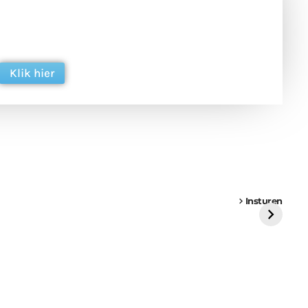
 en ondersteun hun inzet voor dagelijks gratis
ing. Dank je wel alvast!
Klik hier
een
Weer een
Luchtballon boven
Ni
vrachtwagen vast
Weert
ge
Insturen
St