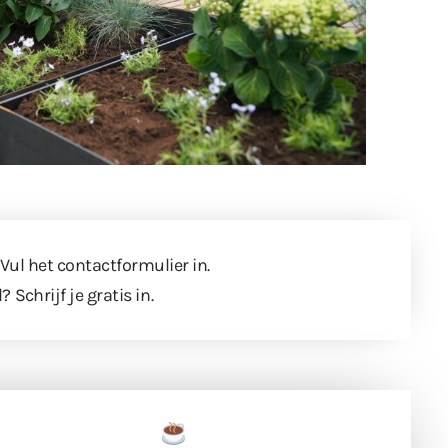
 Vul
het contactformulier
in.
l?
Schrijf je gratis in
.
een tas koffie