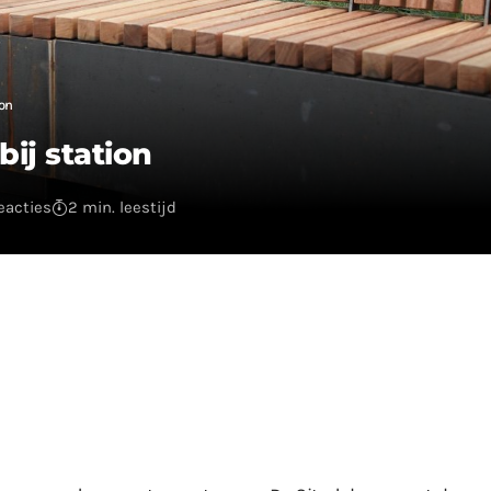
ion
ij station
reacties
2 min. leestijd