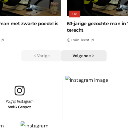
112
man met zwarte poedel is
63-jarige gezochte man in 
terecht
ijd
1 min. leestijd
Vorige
Volgende
Volg @ Instagram
WdG Gespot