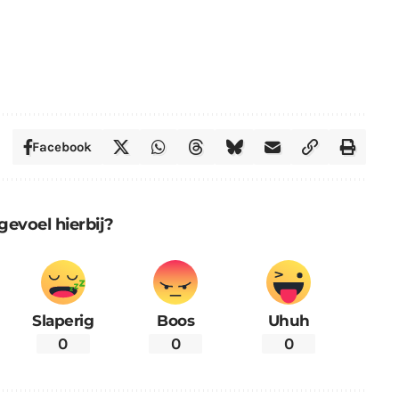
Facebook
gevoel hierbij?
Slaperig
Boos
Uhuh
0
0
0