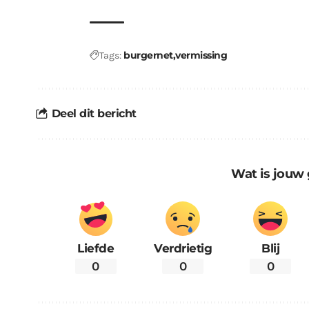
burgernet
vermissing
Tags:
Deel dit bericht
Wat is jouw 
Liefde
Verdrietig
Blij
0
0
0