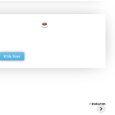
een tas koffie
 en ondersteun hun inzet voor dagelijks gratis
ing. Dank je wel alvast!
Klik hier
een
Weer een
Luchtballon boven
Ni
vrachtwagen vast
Weert
ge
Insturen
St