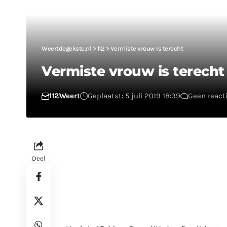
Weertdegekste.nl
>
112
>
Vermiste vrouw is terecht
Vermiste vrouw is terecht
112
Weert
Geplaatst: 5 juli 2019 18:39
Geen react
Deel