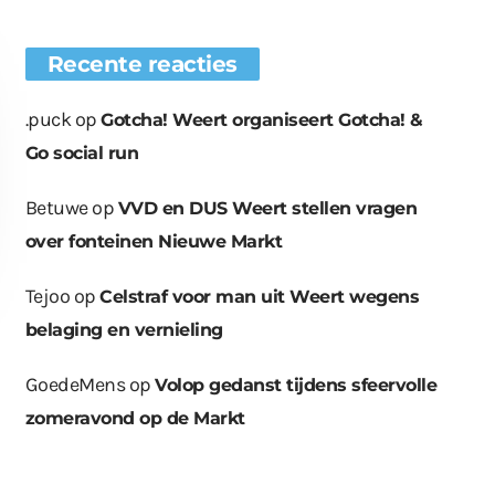
Recente reacties
.puck
op
Gotcha! Weert organiseert Gotcha! &
Go social run
Betuwe
op
VVD en DUS Weert stellen vragen
over fonteinen Nieuwe Markt
Tejoo
op
Celstraf voor man uit Weert wegens
belaging en vernieling
GoedeMens
op
Volop gedanst tijdens sfeervolle
zomeravond op de Markt
euwe bomen
Wat er in kan, kan er
Bende bij
plaatst op
ook uit
containerpark
ationsplein
Leuken