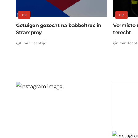
112
112
Getuigen gezocht na babbeltruc in
Vermiste 
Stramproy
terecht
2 min. leestijd
1 min. leest