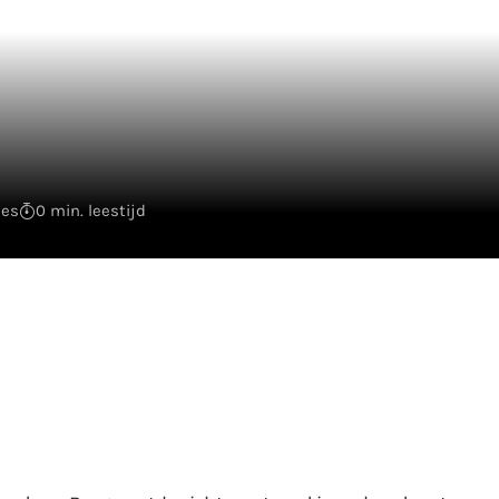
ies
0 min. leestijd