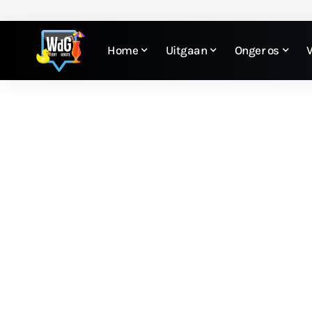
Home
Uitgaan
Onger os