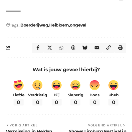
Boerderijweg
Heibloem
ongeval
Tags:
Wat is jouw gevoel hierbij?
Liefde
Verdrietig
Blij
Slaperig
Boos
Uhuh
0
0
0
0
0
0
VORIG ARTIKEL
VOLGEND ARTIKEL
Vermissing in Helden
Shows Limburg Festival in