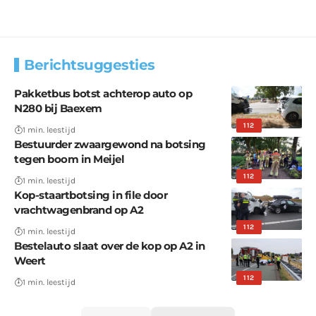
Berichtsuggesties
Pakketbus botst achterop auto op
N280 bij Baexem
112
1 min. leestijd
Bestuurder zwaargewond na botsing
tegen boom in Meijel
112
1 min. leestijd
Kop-staartbotsing in file door
vrachtwagenbrand op A2
112
1 min. leestijd
Bestelauto slaat over de kop op A2 in
Weert
112
1 min. leestijd