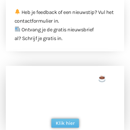
Heb je feedback of een nieuwstip? Vul
het
contactformulier
in.
Ontvang je de gratis nieuwsbrief
al?
Schrijf je gratis in
.
Doneer een tas koffie
Doneer het WdG-team een kop koffie en
ondersteun hun inzet voor dagelijks gratis
berichtgeving. Dank je wel alvast!
Klik hier