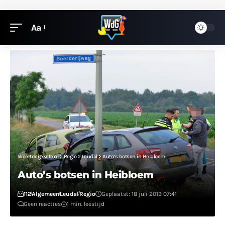
Aa
Weertdegekste.nl
>
Regio
>
Leudal
>
Auto’s botsen in Heibloem
Auto’s botsen in Heibloem
112
Algemeen
Leudal
Regio
Geplaatst: 18 juli 2019 07:41
Geen reacties
1 min. leestijd