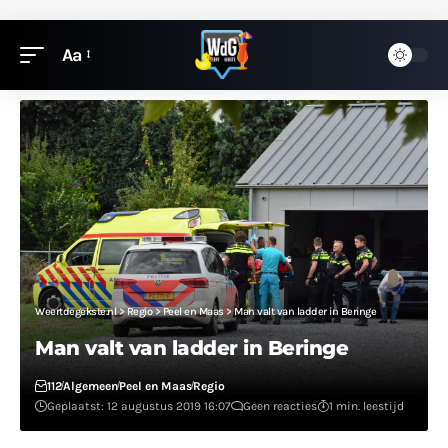
Aa
Weertdegekste.nl
>
Regio
>
Peel en Maas
>
Man valt van ladder in Beringe
Man valt van ladder in Beringe
112
Algemeen
Peel en Maas
Regio
Geplaatst: 12 augustus 2019 16:07
Geen reacties
1 min. leestijd