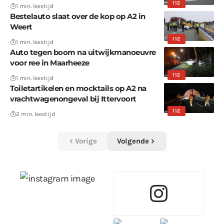
112
1 min. leestijd
Bestelauto slaat over de kop op A2 in
Weert
112
1 min. leestijd
Auto tegen boom na uitwijkmanoeuvre
voor ree in Maarheeze
112
1 min. leestijd
Toiletartikelen en mocktails op A2 na
vrachtwagenongeval bij Ittervoort
112
2 min. leestijd
Vorige
Volgende