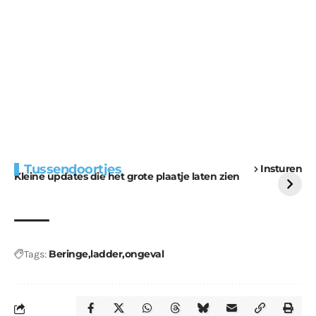
Extra bouwmateriaal
Tunnels blijven een
Tussendoortjes
Insturen
voor kabouters
uitdaging
Kleine updates die het grote plaatje laten zien
Beringe
ladder
ongeval
Tags: