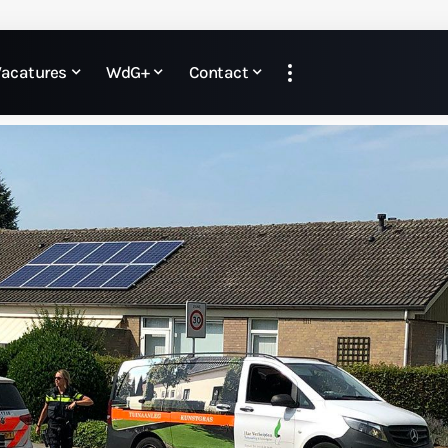
Vacatures
WdG+
Contact