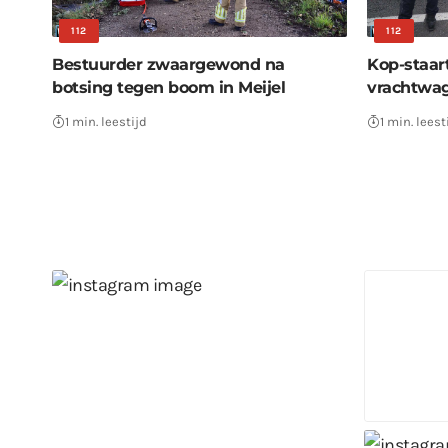
112
112
Bestuurder zwaargewond na
Kop-staart
botsing tegen boom in Meijel
vrachtwa
1 min. leestijd
1 min. leest