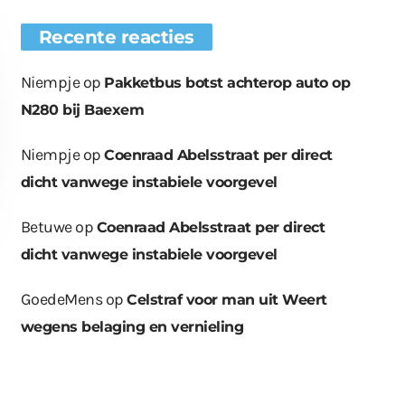
Recente reacties
Niempje
op
Pakketbus botst achterop auto op
N280 bij Baexem
Niempje
op
Coenraad Abelsstraat per direct
dicht vanwege instabiele voorgevel
Betuwe
op
Coenraad Abelsstraat per direct
dicht vanwege instabiele voorgevel
GoedeMens
op
Celstraf voor man uit Weert
wegens belaging en vernieling
euwe bomen
Wat er in kan, kan er
Bende bij
plaatst op
ook uit
containerpark
ationsplein
Leuken