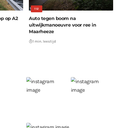
112
op op A2
Auto tegen boom na
uitwijkmanoeuvre voor ree in
Maarheeze
1 min. leestijd