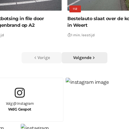
112
botsing in file door
Bestelauto slaat over de k
genbrand op A2
in Weert
ijd
1 min. leestijd
Vorige
Volgende
Volg @ Instagram
WdG Gespot