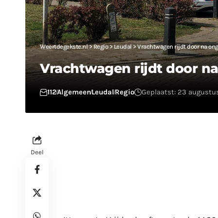
Weertdegekste.nl
>
Regio
>
Leudal
>
Vrachtwagen rijdt door na on
Vrachtwagen rijdt door n
112
Algemeen
Leudal
Regio
Geplaatst: 23 augustus
Deel