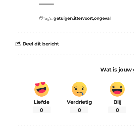
getuigen
ittervoort
ongeval
Tags:
Deel dit bericht
Wat is jouw 
Liefde
Verdrietig
Blij
0
0
0