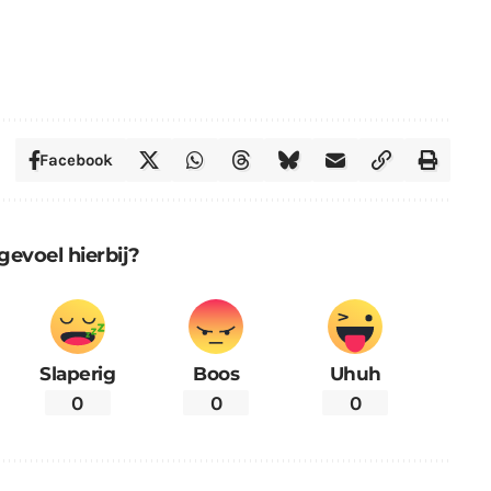
Facebook
gevoel hierbij?
Slaperig
Boos
Uhuh
0
0
0