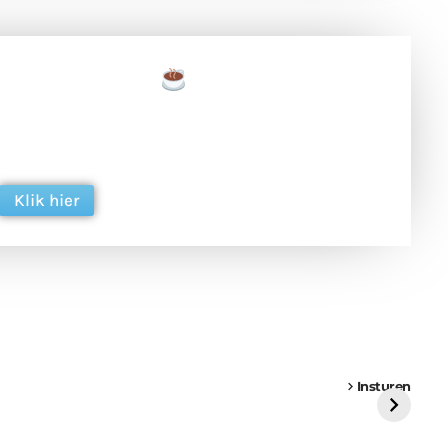
een tas koffie
 en ondersteun hun inzet voor dagelijks gratis
ing. Dank je wel alvast!
Klik hier
een
Weer een
Luchtballon boven
Ni
vrachtwagen vast
Weert
ge
Insturen
St