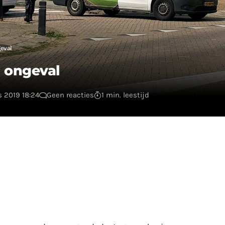
geval
a ongeval
 2019 18:24
Geen reacties
1 min. leestijd