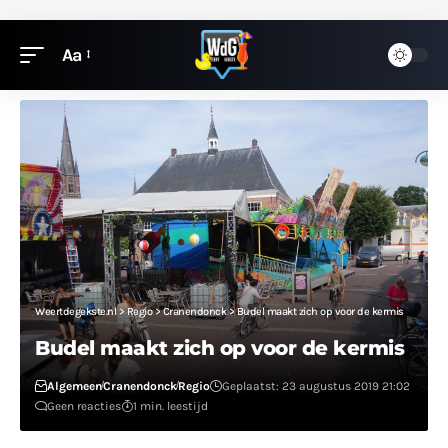
Aa
Weertdegekste.nl
>
Regio
>
Cranendonck
>
Budel maakt zich op voor de kermis
Budel maakt zich op voor de kermis
Algemeen
Cranendonck
Regio
Geplaatst: 23 augustus 2019 21:02
Geen reacties
1 min. leestijd