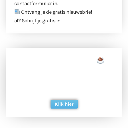
contactformulier
in.
Ontvang je de gratis nieuwsbrief
al?
Schrijf je gratis in
.
Doneer een tas koffie
Doneer het WdG-team een kop koffie en
ondersteun hun inzet voor dagelijks gratis
berichtgeving. Dank je wel alvast!
Klik hier