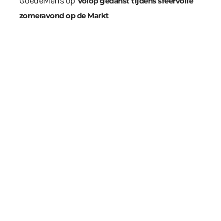
GoedeMens
op
Volop gedanst tijdens sfeervolle
zomeravond op de Markt