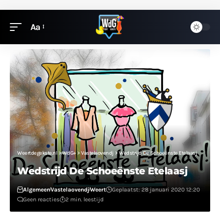
Aa
Weertdegekste.nl
>
WdG+
>
Vastelaovendj
>
Wedstrijd De Schoeënste Etelaasj
Wedstrijd De Schoeënste Etelaasj
Algemeen
Vastelaovendj
Weert
Geplaatst: 28 januari 2020 12:20
Geen reacties
2 min. leestijd