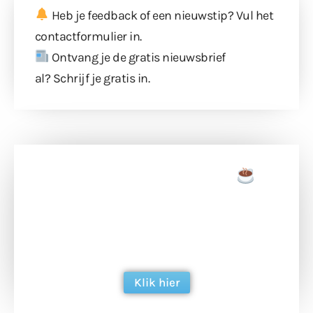
Heb je feedback of een nieuwstip? Vul
het
contactformulier
in.
Ontvang je de gratis nieuwsbrief
al?
Schrijf je gratis in
.
Doneer een tas koffie
Doneer het WdG-team een kop koffie en
ondersteun hun inzet voor dagelijks gratis
berichtgeving. Dank je wel alvast!
Klik hier