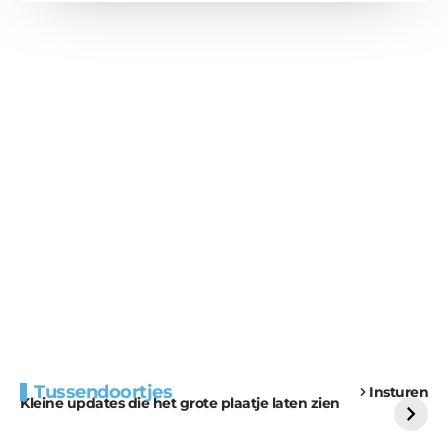
Extra bouwmateriaal
Tunnels blijven een
Tussendoortjes
Insturen
voor kabouters
uitdaging
Kleine updates die het grote plaatje laten zien