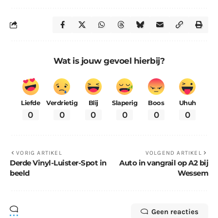
Wat is jouw gevoel hierbij?
Liefde
Verdrietig
Blij
Slaperig
Boos
Uhuh
0
0
0
0
0
0
VORIG ARTIKEL
VOLGEND ARTIKEL
Derde Vinyl-Luister-Spot in
Auto in vangrail op A2 bij
beeld
Wessem
Geen reacties