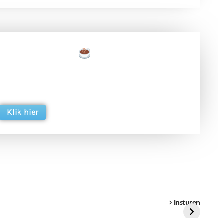
een tas koffie
 en ondersteun hun inzet voor dagelijks gratis
ing. Dank je wel alvast!
Klik hier
een
Weer een
Luchtballon boven
Ni
vrachtwagen vast
Weert
ge
Insturen
St