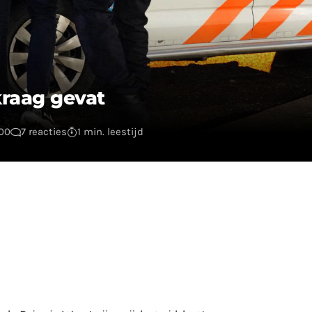
kraag gevat
:00
7 reacties
1 min. leestijd