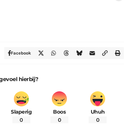
Facebook
gevoel hierbij?
Slaperig
Boos
Uhuh
0
0
0