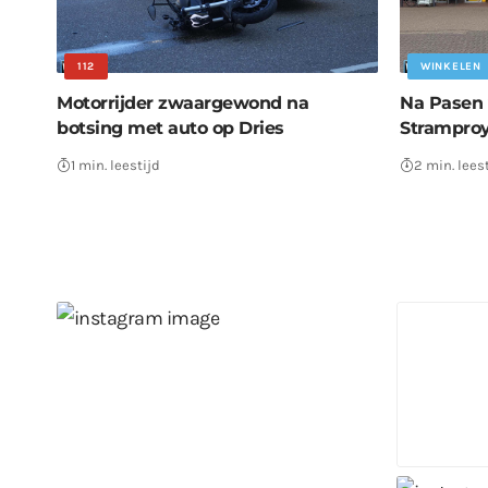
112
WINKELEN
Motorrijder zwaargewond na
Na Pasen
botsing met auto op Dries
Stramproy
1 min. leestijd
2 min. lees