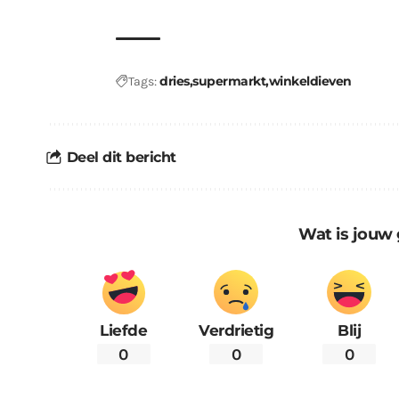
dries
supermarkt
winkeldieven
Tags:
Deel dit bericht
Wat is jouw 
Liefde
Verdrietig
Blij
0
0
0