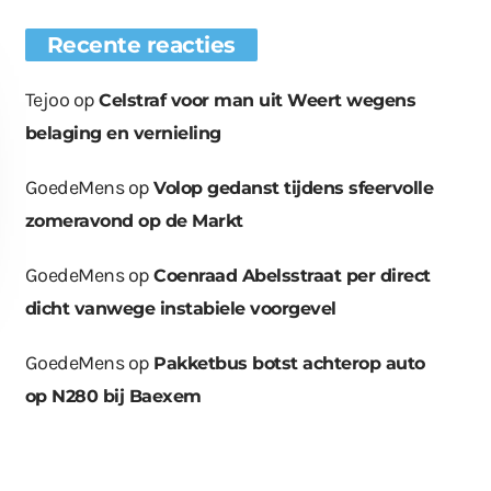
Recente reacties
Tejoo
op
Celstraf voor man uit Weert wegens
belaging en vernieling
GoedeMens
op
Volop gedanst tijdens sfeervolle
zomeravond op de Markt
GoedeMens
op
Coenraad Abelsstraat per direct
dicht vanwege instabiele voorgevel
GoedeMens
op
Pakketbus botst achterop auto
op N280 bij Baexem
euwe bomen
Wat er in kan, kan er
Bende bij
plaatst op
ook uit
containerpark
ationsplein
Leuken