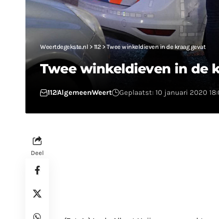
Weertdegekste.nl
>
112
>
Twee winkeldieven in de kraag gevat
Twee winkeldieven in de 
112
Algemeen
Weert
Geplaatst: 10 januari 2020 18
Deel