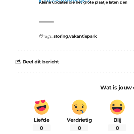
Kleine updates die het grote plaatje laten zien
kabouters
storing
vakantiepark
Tags:
Deel dit bericht
Wat is jouw 
Liefde
Verdrietig
Blij
0
0
0