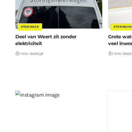
STORINGEN
STORINGEN
Deel van Weert zit zonder
Grote wat
elektriciteit
veel inwo
1 min. leestijd
1 min. leest