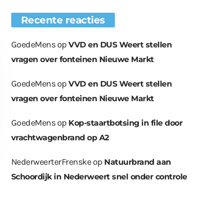
Recente reacties
GoedeMens
op
VVD en DUS Weert stellen
vragen over fonteinen Nieuwe Markt
GoedeMens
op
VVD en DUS Weert stellen
vragen over fonteinen Nieuwe Markt
GoedeMens
op
Kop-staartbotsing in file door
vrachtwagenbrand op A2
NederweerterFrenske
op
Natuurbrand aan
Schoordijk in Nederweert snel onder controle
euwe bomen
Wat er in kan, kan er
Bende bij
plaatst op
ook uit
containerpark