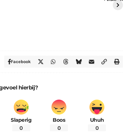
St
Facebook
gevoel hierbij?
Slaperig
Boos
Uhuh
0
0
0