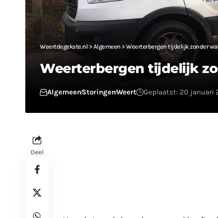
Weertdegekste.nl
>
Algemeen
>
Weerterbergen tijdelijk zonder wa
Weerterbergen tijdelijk z
Algemeen
Storingen
Weert
Geplaatst: 20 januari 
Deel