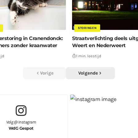
STORINGEN
erstoring in Cranendonck:
Straatverlichting deels uit
ners zonder kraanwater
Weert en Nederweert
ijd
1 min. leestijd
Vorige
Volgende
Volg @ Instagram
WdG Gespot