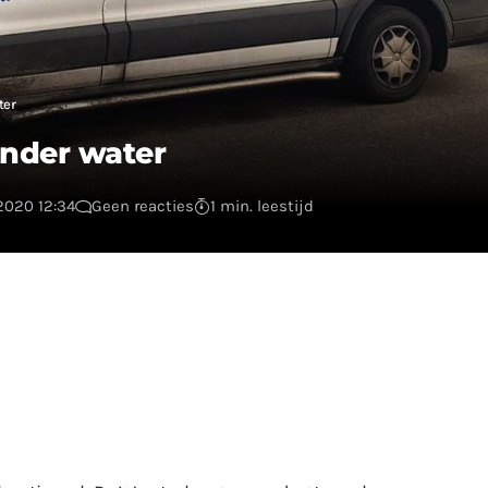
ter
onder water
2020 12:34
Geen reacties
1 min. leestijd