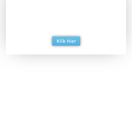
Doneer het WdG-team een kop koffie en
ondersteun hun inzet voor dagelijks gratis
berichtgeving. Dank je wel alvast!
Klik hier