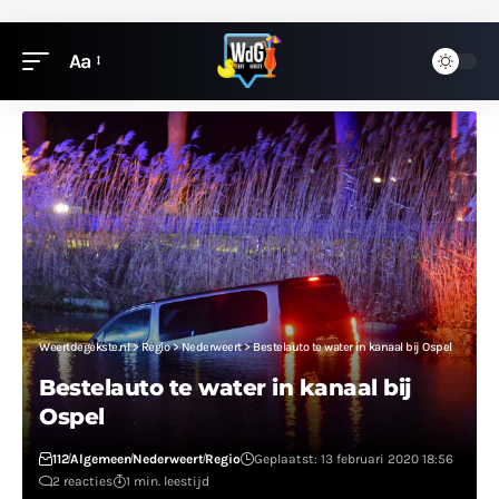
Aa
Weertdegekste.nl
>
Regio
>
Nederweert
>
Bestelauto te water in kanaal bij Ospel
Bestelauto te water in kanaal bij
Ospel
112
Algemeen
Nederweert
Regio
Geplaatst: 13 februari 2020 18:56
2 reacties
1 min. leestijd