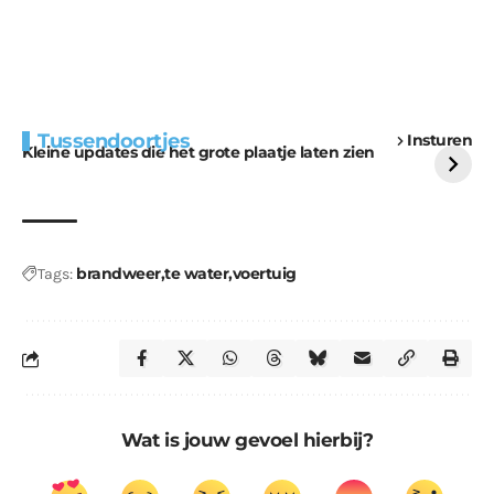
Extra bouwmateriaal
Tunnels blijven een
Tussendoortjes
Insturen
voor kabouters
uitdaging
Kleine updates die het grote plaatje laten zien
brandweer
te water
voertuig
Tags:
Wat is jouw gevoel hierbij?