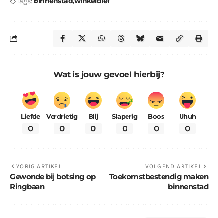
binnenstad
winkeldief
Tags:
Wat is jouw gevoel hierbij?
Liefde
Verdrietig
Blij
Slaperig
Boos
Uhuh
0
0
0
0
0
0
VORIG ARTIKEL
VOLGEND ARTIKEL
Gewonde bij botsing op
Toekomstbestendig maken
Ringbaan
binnenstad