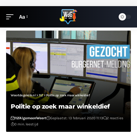
Aa
Weertdegekste.nl
>
112
>
Politie op zoek maar winkeldief
Politie op zoek maar winkeldief
112
Algemeen
Weert
Geplaatst: 13 februari 2020 11:13
2 reacties
0 min. leestijd