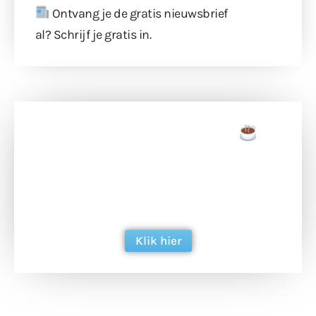
Ontvang je de gratis nieuwsbrief
al?
Schrijf je gratis in
.
Doneer een tas koffie
Doneer het WdG-team een kop koffie en
ondersteun hun inzet voor dagelijks gratis
berichtgeving. Dank je wel alvast!
Klik hier