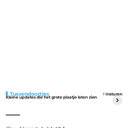
Extra bouwmateriaal
Tunnels blijven een
Tussendoortjes
Insturen
voor kabouters
uitdaging
Kleine updates die het grote plaatje laten zien