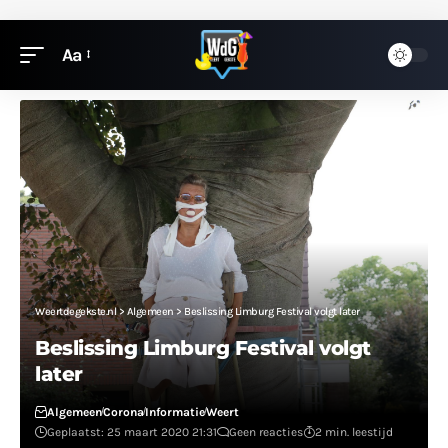
Aa
Weertdegekste.nl
>
Algemeen
>
Beslissing Limburg Festival volgt later
Beslissing Limburg Festival volgt
later
Algemeen
Corona
Informatie
Weert
Geplaatst: 25 maart 2020 21:31
Geen reacties
2 min. leestijd