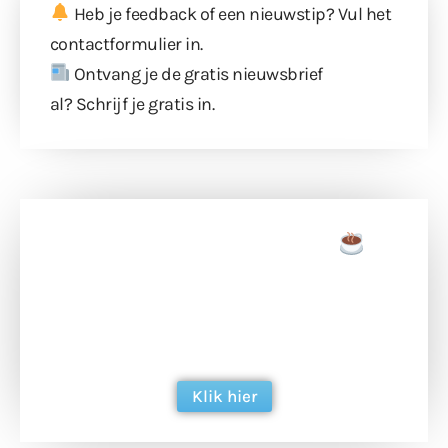
Heb je feedback of een nieuwstip? Vul
het
contactformulier
in.
Ontvang je de gratis nieuwsbrief
al?
Schrijf je gratis in
.
Doneer een tas koffie
Doneer het WdG-team een kop koffie en
ondersteun hun inzet voor dagelijks gratis
berichtgeving. Dank je wel alvast!
Klik hier