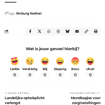
limburg festival
Tags:
Wat is jouw gevoel hierbij?
Liefde
Verdrietig
Blij
Slaperig
Boos
Uhuh
0
0
0
0
0
0
VORIG ARTIKEL
VOLGEND ARTIKEL
Landelijke ophokplicht
Mondkapjes voor
verlengd
zorginstellingen