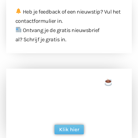
Heb je feedback of een nieuwstip? Vul
het
contactformulier
in.
Ontvang je de gratis nieuwsbrief
al?
Schrijf je gratis in
.
Doneer een tas koffie
Doneer het WdG-team een kop koffie en
ondersteun hun inzet voor dagelijks gratis
berichtgeving. Dank je wel alvast!
Klik hier