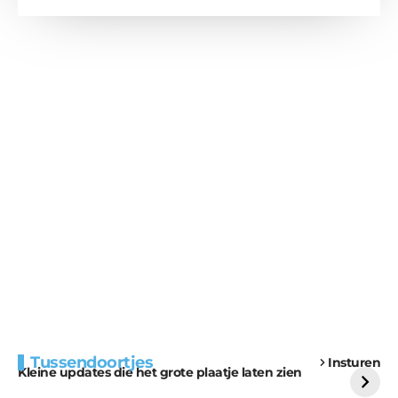
Extra bouwmateriaal
Tunnels blijven een
Tussendoortjes
Insturen
voor kabouters
uitdaging
Kleine updates die het grote plaatje laten zien