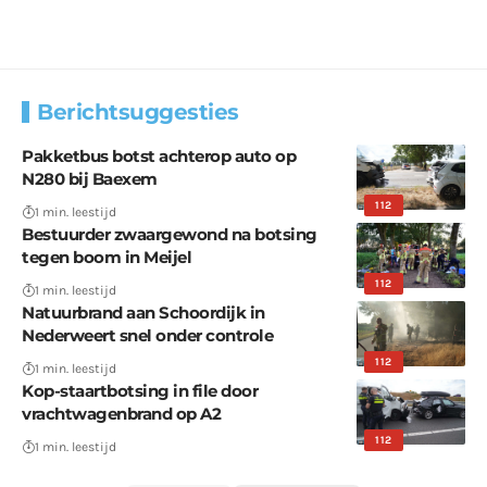
Berichtsuggesties
Pakketbus botst achterop auto op
N280 bij Baexem
112
1 min. leestijd
Bestuurder zwaargewond na botsing
tegen boom in Meijel
112
1 min. leestijd
Natuurbrand aan Schoordijk in
Nederweert snel onder controle
112
1 min. leestijd
Kop-staartbotsing in file door
vrachtwagenbrand op A2
112
1 min. leestijd