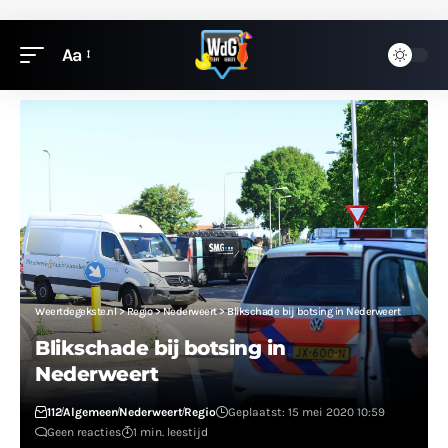
Aa
Weertdegekste.nl
>
Regio
>
Nederweert
>
Blikschade bij botsing in Nederweert
Blikschade bij botsing in
Nederweert
112
Algemeen
Nederweert
Regio
Geplaatst: 15 mei 2020 10:59
Geen reacties
1 min. leestijd