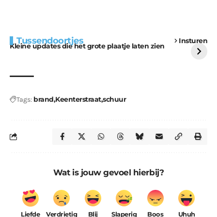
Extra bouwmateriaal
Tunnels blijven een
Tussendoortjes
Insturen
voor kabouters
uitdaging
Kleine updates die het grote plaatje laten zien
brand
Keenterstraat
schuur
Tags:
Wat is jouw gevoel hierbij?
Liefde
Verdrietig
Blij
Slaperig
Boos
Uhuh