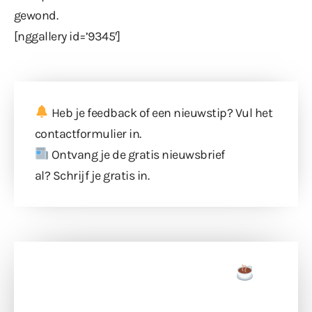
gewond.
[nggallery id=’9345′]
Heb je feedback of een nieuwstip? Vul
het
contactformulier
in.
Ontvang je de gratis nieuwsbrief
al?
Schrijf je gratis in
.
Doneer een tas koffie
Doneer het WdG-team een kop koffie en