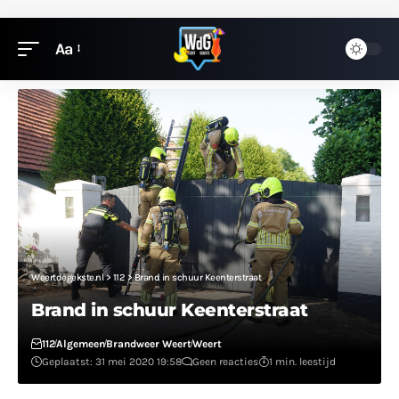
Aa
Weertdegekste.nl
>
112
>
Brand in schuur Keenterstraat
Brand in schuur Keenterstraat
112
Algemeen
Brandweer Weert
Weert
Geplaatst: 31 mei 2020 19:58
Geen reacties
1 min. leestijd