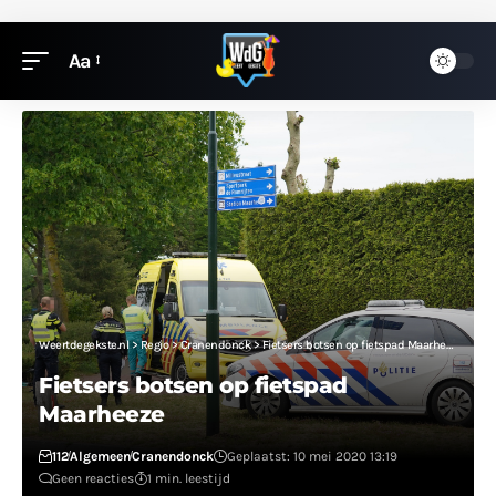
Aa
Weertdegekste.nl
>
Regio
>
Cranendonck
>
Fietsers botsen op fietspad Maarheeze
Fietsers botsen op fietspad
Maarheeze
112
Algemeen
Cranendonck
Geplaatst: 10 mei 2020 13:19
Geen reacties
1 min. leestijd