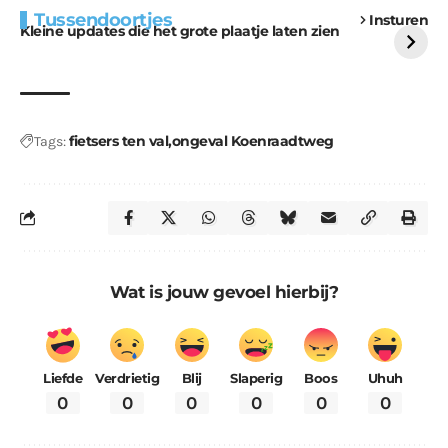
Extra bouwmateriaal
Tunnels blijven een
Tussendoortjes
Insturen
voor kabouters
uitdaging
Kleine updates die het grote plaatje laten zien
fietsers ten val
ongeval Koenraadtweg
Tags:
Wat is jouw gevoel hierbij?
Liefde
Verdrietig
Blij
Slaperig
Boos
Uhuh
0
0
0
0
0
0