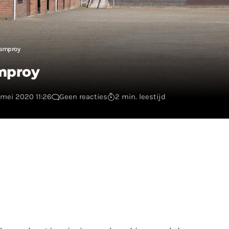
ramproy
mproy
 mei 2020 11:26
Geen reacties
2 min. leestijd