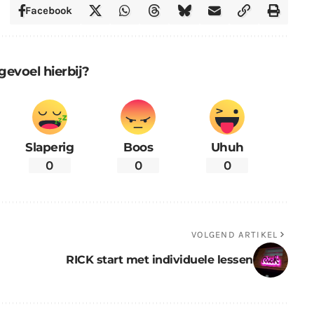
Facebook
gevoel hierbij?
Slaperig
Boos
Uhuh
0
0
0
VOLGEND ARTIKEL
RICK start met individuele lessen