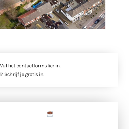
 Vul
het contactformulier
in.
l?
Schrijf je gratis in
.
een tas koffie
 en ondersteun hun inzet voor dagelijks gratis