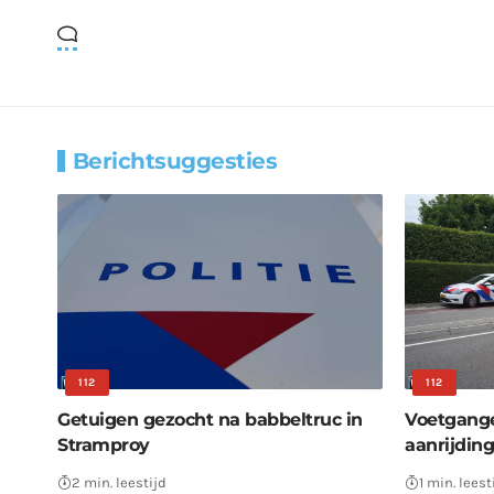
Berichtsuggesties
112
112
Getuigen gezocht na babbeltruc in
Voetgange
Stramproy
aanrijdin
2 min. leestijd
1 min. leest