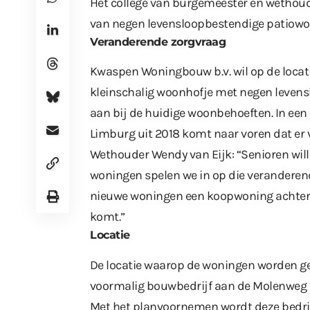
Het college van burgemeester en wethoud
van negen levensloopbestendige patiowo
Veranderende zorgvraag
Kwaspen Woningbouw b.v. wil op de locat
kleinschalig woonhofje met negen levensl
aan bij de huidige woonbehoeften. In e
Limburg uit 2018 komt naar voren dat er
Wethouder Wendy van Eijk: “Senioren wil
woningen spelen we in op die veranderen
nieuwe woningen een koopwoning achterl
komt.”
Locatie
De locatie waarop de woningen worden ge
voormalig bouwbedrijf aan de Molenweg 1
Met het planvoornemen wordt deze bedri