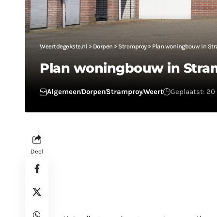
Weertdegekste.nl
>
Dorpen
>
Stramproy
>
Plan woningbouw in St
Plan woningbouw in Stra
Algemeen
Dorpen
Stramproy
Weert
Geplaatst: 20
Deel