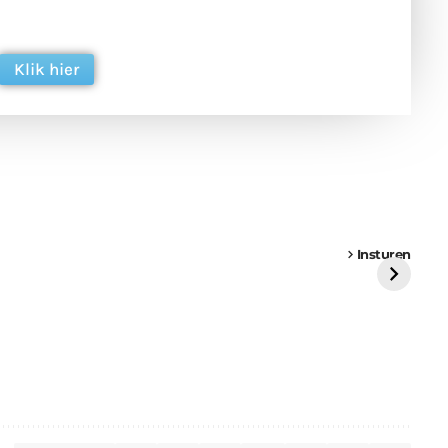
ing. Dank je wel alvast!
Klik hier
een
Weer een
Luchtballon boven
Ni
vrachtwagen vast
Weert
ge
Insturen
St