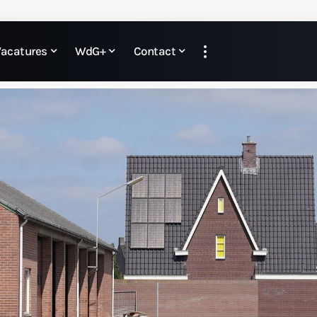
Vacatures
WdG+
Contact