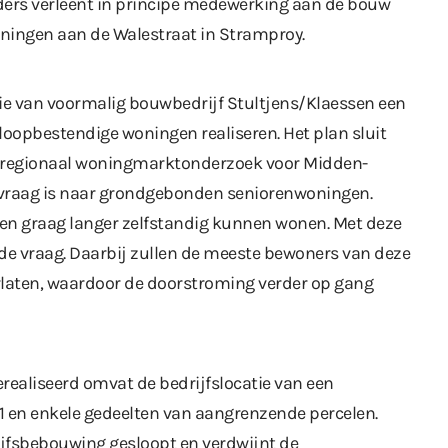
ers verleent in principe medewerking aan de bouw
ningen aan de Walestraat in Stramproy.
ie van voormalig bouwbedrijf Stultjens/Klaessen een
oopbestendige woningen realiseren. Het plan sluit
en regionaal woningmarktonderzoek voor Midden-
 vraag is naar grondgebonden seniorenwoningen.
len graag langer zelfstandig kunnen wonen. Met deze
de vraag. Daarbij zullen de meeste bewoners van deze
aten, waardoor de doorstroming verder op gang
realiseerd omvat de bedrijfslocatie van een
 en enkele gedeelten van aangrenzende percelen.
jfsbebouwing gesloopt en verdwijnt de