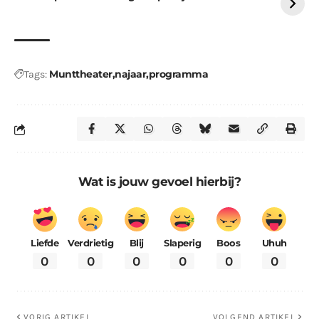
Munttheater
najaar
programma
Tags:
Wat is jouw gevoel hierbij?
Liefde
Verdrietig
Blij
Slaperig
Boos
Uhuh
0
0
0
0
0
0
VORIG ARTIKEL
VOLGEND ARTIKEL