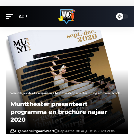
Aa
Weertdegekste.nl
>
Algemeen
>
Munttheater presenteert programma en brochure najaar 2020
Munttheater presenteert
programma en brochure najaar
2020
Algemeen
Uitgaan
Weert
Geplaatst: 30 augustus 2020 21:05