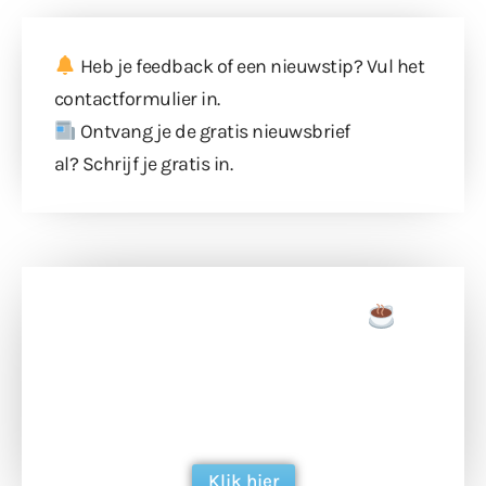
Heb je feedback of een nieuwstip? Vul
het
contactformulier
in.
Ontvang je de gratis nieuwsbrief
al?
Schrijf je gratis in
.
Doneer een tas koffie
Doneer het WdG-team een kop koffie en
ondersteun hun inzet voor dagelijks gratis
berichtgeving. Dank je wel alvast!
Klik hier