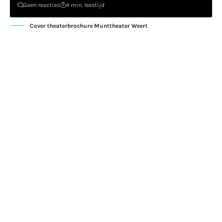
Geen reacties
4 min. leestijd
Cover theaterbrochure Munttheater Weert