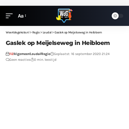
Aa
Weertdegekste.nl
>
Regio
>
Leudal
>
Gaslek op Meijelseweg in Heibloem
Gaslek op Meijelseweg in Heibloem
112
Algemeen
Leudal
Regio
Geplaatst: 16 september 2020 21:24
Geen reacties
0 min. leestijd