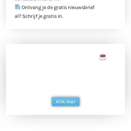
Ontvang je de gratis nieuwsbrief
al?
Schrijf je gratis in
.
Doneer een tas koffie
Doneer het WdG-team een kop koffie en
ondersteun hun inzet voor dagelijks gratis
berichtgeving. Dank je wel alvast!
Klik hier