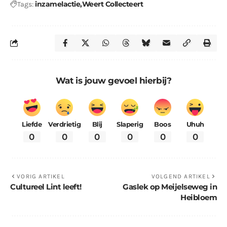
inzamelactie
Weert Collecteert
Tags:
Wat is jouw gevoel hierbij?
Liefde
Verdrietig
Blij
Slaperig
Boos
Uhuh
0
0
0
0
0
0
VORIG ARTIKEL
VOLGEND ARTIKEL
Cultureel Lint leeft!
Gaslek op Meijelseweg in
Heibloem