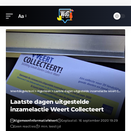
Aa
Weertdegekste.nl
>
Algemeen
>
Laatste dagen uitgestelde inzamelactie Weert Collecteert
Laatste dagen uitgestelde
inzamelactie Weert Collecteert
Algemeen
Informatie
Weert
Geplaatst: 16 september 2020 19:29
Geen reacties
1 min. leestijd