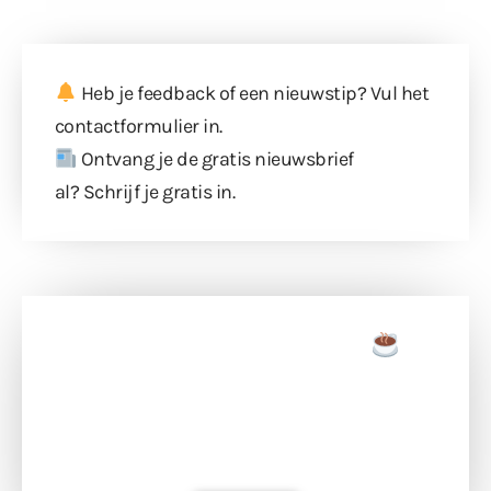
Heb je feedback of een nieuwstip? Vul
het
contactformulier
in.
Ontvang je de gratis nieuwsbrief
al?
Schrijf je gratis in
.
Doneer een tas koffie
Doneer het WdG-team een kop koffie en
ondersteun hun inzet voor dagelijks gratis
berichtgeving. Dank je wel alvast!