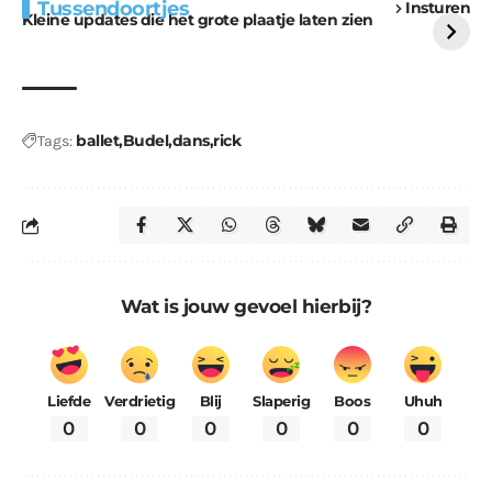
Tussendoortjes
Insturen
voor kabouters
uitdaging
Kleine updates die het grote plaatje laten zien
ballet
Budel
dans
rick
Tags:
Wat is jouw gevoel hierbij?
Liefde
Verdrietig
Blij
Slaperig
Boos
Uhuh
0
0
0
0
0
0