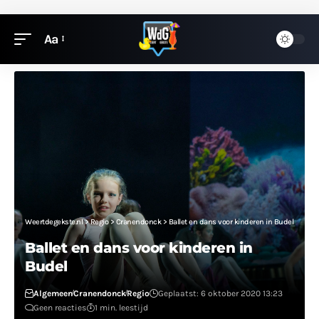
Aa
Weertdegekste.nl
>
Regio
>
Cranendonck
>
Ballet en dans voor kinderen in Budel
Ballet en dans voor kinderen in
Budel
Algemeen
Cranendonck
Regio
Geplaatst: 6 oktober 2020 13:23
Geen reacties
1 min. leestijd