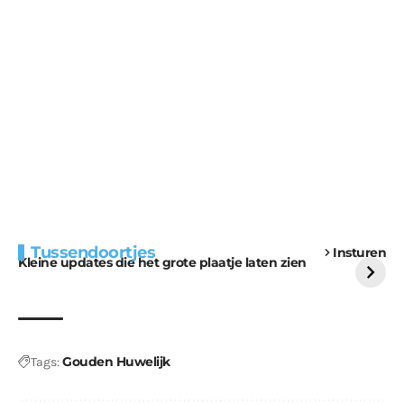
Extra bouwmateriaal
Tunnels blijven een
Tussendoortjes
Insturen
voor kabouters
uitdaging
Kleine updates die het grote plaatje laten zien
Gouden Huwelijk
Tags: