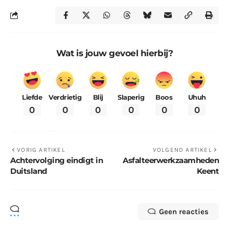
Wat is jouw gevoel hierbij?
Liefde
Verdrietig
Blij
Slaperig
Boos
Uhuh
0
0
0
0
0
0
VORIG ARTIKEL
VOLGEND ARTIKEL
Achtervolging eindigt in
Asfalteerwerkzaamheden
Duitsland
Keent
Geen reacties