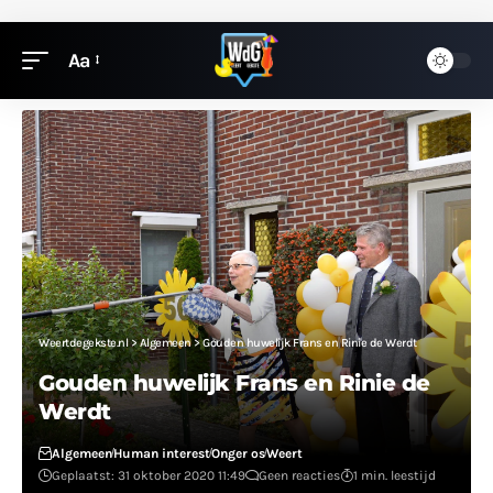
Aa
Weertdegekste.nl
>
Algemeen
>
Gouden huwelijk Frans en Rinie de Werdt
Gouden huwelijk Frans en Rinie de
Werdt
Algemeen
Human interest
Onger os
Weert
Geplaatst: 31 oktober 2020 11:49
Geen reacties
1 min. leestijd