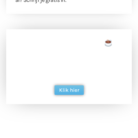
Doneer een tas koffie
Doneer het WdG-team een kop koffie en
ondersteun hun inzet voor dagelijks gratis
berichtgeving. Dank je wel alvast!
Klik hier