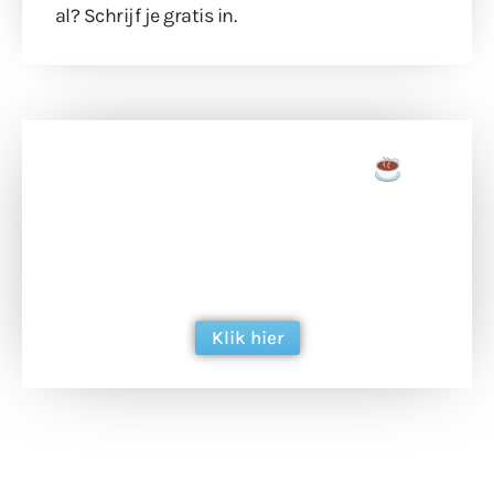
al?
Schrijf je gratis in
.
Doneer een tas koffie
Doneer het WdG-team een kop koffie en
ondersteun hun inzet voor dagelijks gratis
berichtgeving. Dank je wel alvast!
Klik hier