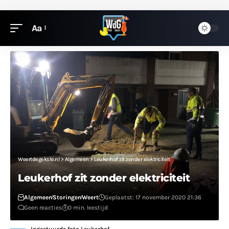
Aa
Weertdegekste.nl
>
Algemeen
>
Leukerhof zit zonder elektriciteit
Leukerhof zit zonder elektriciteit
Algemeen
Storingen
Weert
Geplaatst: 17 november 2020 21:36
Geen reacties
0 min. leestijd
Ingestuurde foto Leukerhof