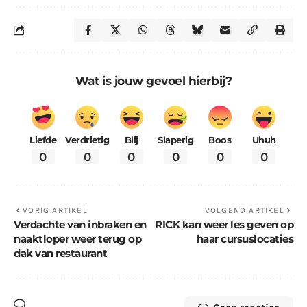
Wat is jouw gevoel hierbij?
Liefde
Verdrietig
Blij
Slaperig
Boos
Uhuh
0
0
0
0
0
0
VORIG ARTIKEL
VOLGEND ARTIKEL
Verdachte van inbraken en
RICK kan weer les geven op
naaktloper weer terug op
haar cursuslocaties
dak van restaurant