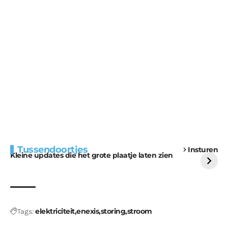
Extra bouwmateriaal
Tunnels blijven een
Tussendoortjes
Insturen
voor kabouters
uitdaging
Kleine updates die het grote plaatje laten zien
elektriciteit
enexis
storing
stroom
Tags: