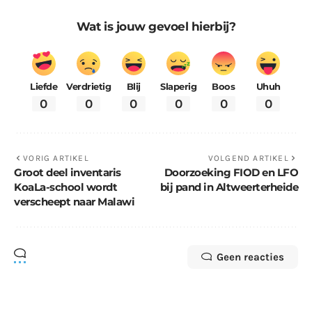
Wat is jouw gevoel hierbij?
Liefde
Verdrietig
Blij
Slaperig
Boos
Uhuh
0
0
0
0
0
0
VORIG ARTIKEL
VOLGEND ARTIKEL
Groot deel inventaris
Doorzoeking FIOD en LFO
KoaLa-school wordt
bij pand in Altweerterheide
verscheept naar Malawi
Geen reacties