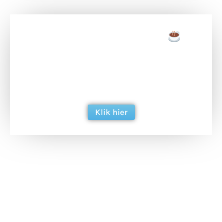
Doneer een tas koffie
Doneer het WdG-team een kop koffie en
ondersteun hun inzet voor dagelijks gratis
berichtgeving. Dank je wel alvast!
Klik hier