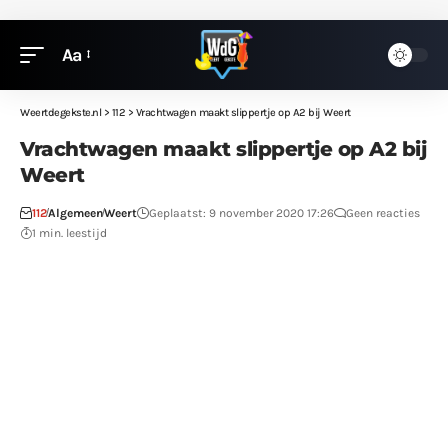
Aa
Weertdegekste.nl
>
112
>
Vrachtwagen maakt slippertje op A2 bij Weert
Vrachtwagen maakt slippertje op A2 bij
Weert
112
Algemeen
Weert
Geplaatst: 9 november 2020 17:26
Geen reacties
1 min. leestijd