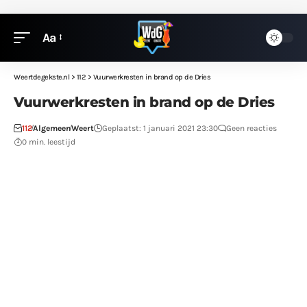
Aa
Weertdegekste.nl
>
112
>
Vuurwerkresten in brand op de Dries
Vuurwerkresten in brand op de Dries
112
Algemeen
Weert
Geplaatst: 1 januari 2021 23:30
Geen reacties
0 min. leestijd