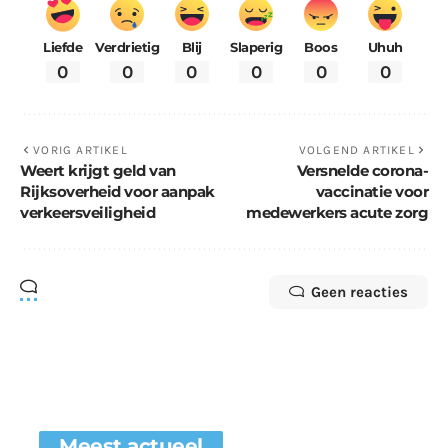
Liefde
Verdrietig
Blij
Slaperig
Boos
Uhuh
0
0
0
0
0
0
VORIG ARTIKEL
VOLGEND ARTIKEL
Weert krijgt geld van
Versnelde corona-
Rijksoverheid voor aanpak
vaccinatie voor
verkeersveiligheid
medewerkers acute zorg
Geen reacties
Meest actueel