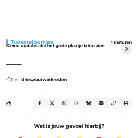
Extra bouwmateriaal
Tunnels blijven een
Tussendoortjes
Insturen
voor kabouters
uitdaging
Kleine updates die het grote plaatje laten zien
dries
vuurwerkresten
Tags:
Wat is jouw gevoel hierbij?