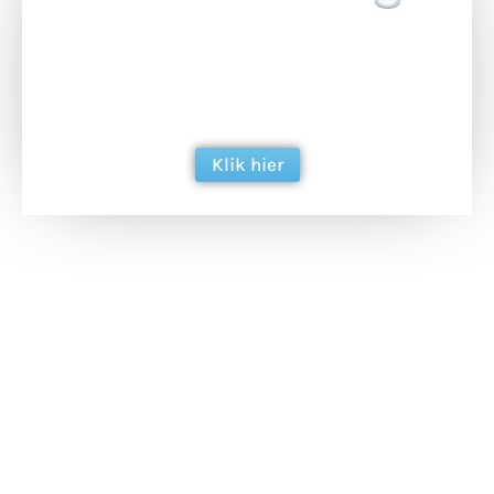
Doneer het WdG-team een kop koffie en
ondersteun hun inzet voor dagelijks gratis
berichtgeving. Dank je wel alvast!
Klik hier