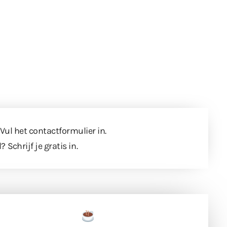
 Vul
het contactformulier
in.
l?
Schrijf je gratis in
.
een tas koffie