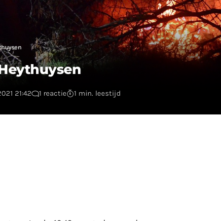
ythuysen
n Heythuysen
2021 21:42
1 reactie
1 min. leestijd