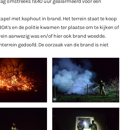
dag omstreeks 19.40 uur gealarmeerd voor een
apel met kaphout in brand. Het terrein staat te koop
OA’s en de politie kwamen ter plaatse om te kijken of
rein aanwezig was en/of hier ook brand woedde.
nterrein gedoofd. De oorzaak van de brand is niet