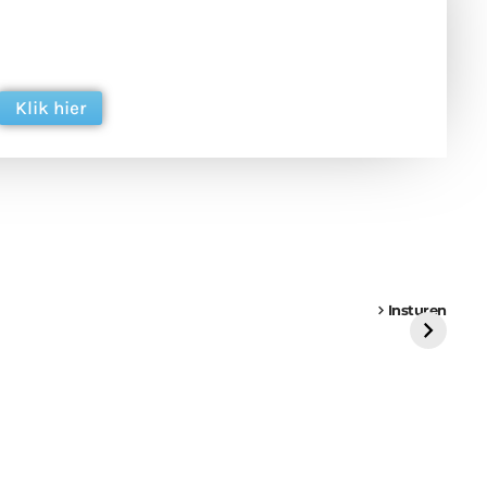
 en ondersteun hun inzet voor dagelijks gratis
ing. Dank je wel alvast!
Klik hier
een
Weer een
Luchtballon boven
Ni
vrachtwagen vast
Weert
ge
Insturen
St