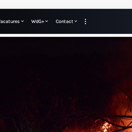
Vacatures
WdG+
Contact