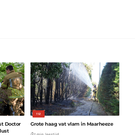
112
st Doctor
Grote haag vat vlam in Maarheeze
lust
1 min. leestijd