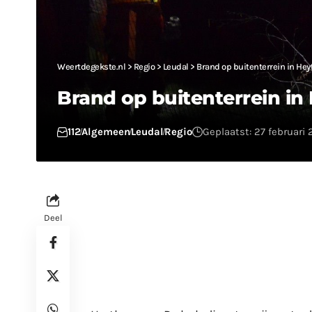
Weertdegekste.nl
>
Regio
>
Leudal
>
Brand op buitenterrein in He
Brand op buitenterrein i
112
Algemeen
Leudal
Regio
Geplaatst: 27 februari 
Deel