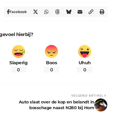
Facebook
gevoel hierbij?
Slaperig
Boos
Uhuh
0
0
0
VOLGEND ARTIKEL
Auto slaat over de kop en belandt in
bosschage naast N280 bij Horn