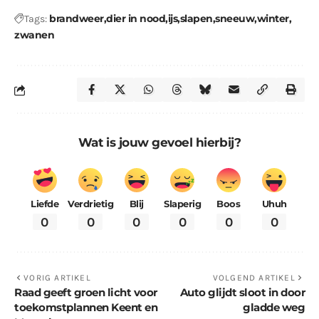
brandweer
dier in nood
ijs
slapen
sneeuw
winter
Tags:
zwanen
Wat is jouw gevoel hierbij?
Liefde
Verdrietig
Blij
Slaperig
Boos
Uhuh
0
0
0
0
0
0
VORIG ARTIKEL
VOLGEND ARTIKEL
Raad geeft groen licht voor
Auto glijdt sloot in door
toekomstplannen Keent en
gladde weg