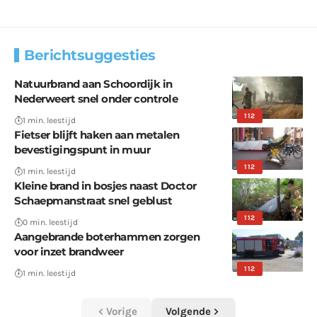
Berichtsuggesties
Natuurbrand aan Schoordijk in
Nederweert snel onder controle
112
1 min. leestijd
Fietser blijft haken aan metalen
bevestigingspunt in muur
112
1 min. leestijd
Kleine brand in bosjes naast Doctor
Schaepmanstraat snel geblust
112
0 min. leestijd
Aangebrande boterhammen zorgen
voor inzet brandweer
112
1 min. leestijd
Vorige
Volgende