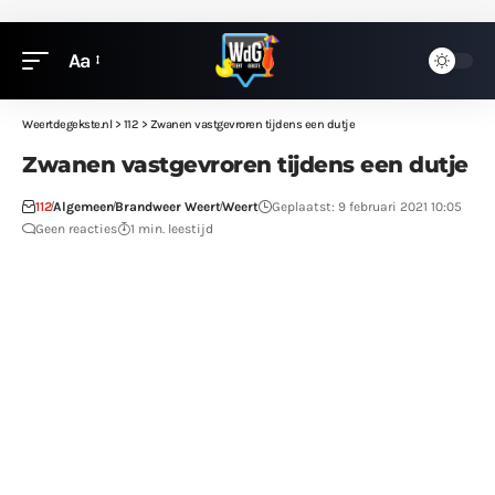
Aa
Weertdegekste.nl
>
112
>
Zwanen vastgevroren tijdens een dutje
Zwanen vastgevroren tijdens een dutje
112
Algemeen
Brandweer Weert
Weert
Geplaatst: 9 februari 2021 10:05
Geen reacties
1 min. leestijd