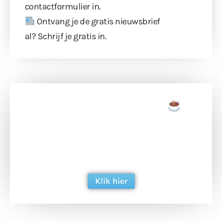
contactformulier
in.
Ontvang je de gratis nieuwsbrief
al?
Schrijf je gratis in
.
Doneer een tas koffie
Doneer het WdG-team een kop koffie en
ondersteun hun inzet voor dagelijks gratis
berichtgeving. Dank je wel alvast!
Klik hier