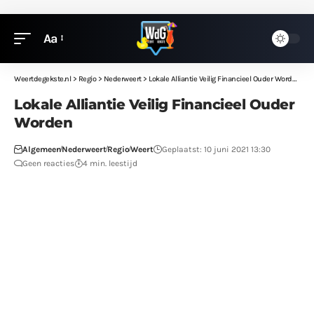
Aa
Weertdegekste.nl
>
Regio
>
Nederweert
>
Lokale Alliantie Veilig Financieel Ouder Worden
Lokale Alliantie Veilig Financieel Ouder
Worden
Algemeen
Nederweert
Regio
Weert
Geplaatst: 10 juni 2021 13:30
Geen reacties
4 min. leestijd