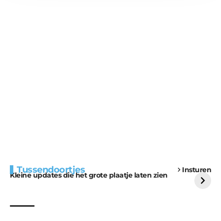
Extra bouwmateriaal
Tunnels blijven een
Tussendoortjes
Insturen
voor kabouters
uitdaging
Kleine updates die het grote plaatje laten zien