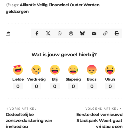
Alliantie Veilig Financieel Ouder Worden
Tags:
geldzorgen
Wat is jouw gevoel hierbij?
Liefde
Verdrietig
Blij
Slaperig
Boos
Uhuh
0
0
0
0
0
0
VORIG ARTIKEL
VOLGEND ARTIKEL
Gedeeltelijke
Eerste deel vernieuwd
zonsverduistering van
Stadspark Weert gaat
invloed op
vrijdag open