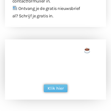
contactformulier
in.
Ontvang je de gratis nieuwsbrief
al?
Schrijf je gratis in
.
Doneer een tas koffie
Doneer het WdG-team een kop koffie en
ondersteun hun inzet voor dagelijks gratis
berichtgeving. Dank je wel alvast!
Klik hier