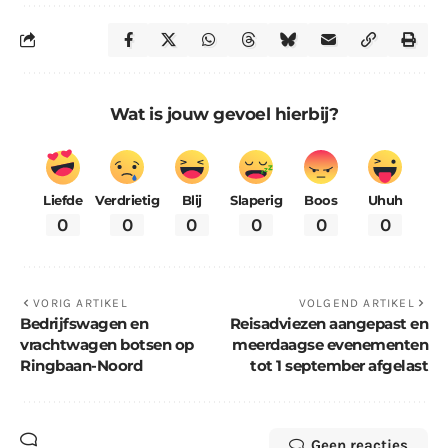
Wat is jouw gevoel hierbij?
Liefde
Verdrietig
Blij
Slaperig
Boos
Uhuh
0
0
0
0
0
0
VORIG ARTIKEL
VOLGEND ARTIKEL
Bedrijfswagen en
Reisadviezen aangepast en
vrachtwagen botsen op
meerdaagse evenementen
Ringbaan-Noord
tot 1 september afgelast
Geen reacties