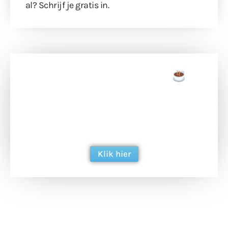
al?
Schrijf je gratis in
.
Doneer een tas koffie
Doneer het WdG-team een kop koffie en
ondersteun hun inzet voor dagelijks gratis
berichtgeving. Dank je wel alvast!
Klik hier