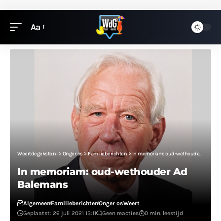
Aa
Weertdegekste.nl
>
Onger os
>
Familieberichten
>
In memoriam: oud-wethouder Ad Balemans
In memoriam: oud-wethouder Ad
Balemans
Algemeen
Familieberichten
Onger os
Weert
Geplaatst: 26 juli 2021 13:11
Geen reacties
0 min. leestijd