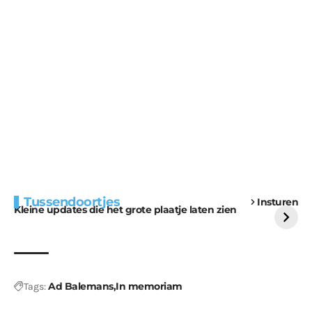
Extra bouwmateriaal
Tunnels blijven een
Tussendoortjes
Insturen
voor kabouters
uitdaging
Kleine updates die het grote plaatje laten zien
Ad Balemans
In memoriam
Tags: