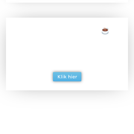
Doneer een tas koffie
Doneer het WdG-team een kop koffie en
ondersteun hun inzet voor dagelijks gratis
berichtgeving. Dank je wel alvast!
Klik hier