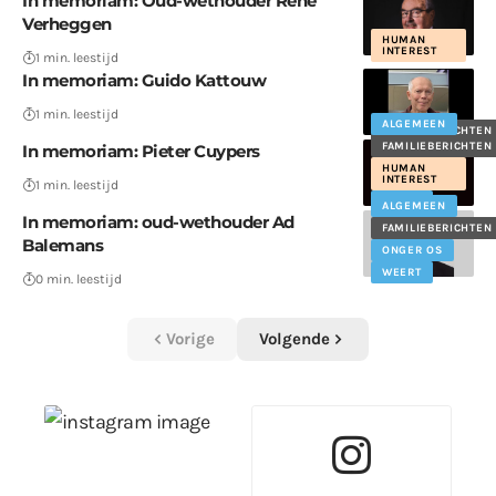
In memoriam: Oud-wethouder René
Verheggen
HUMAN
INTEREST
1 min. leestijd
In memoriam: Guido Kattouw
1 min. leestijd
ALGEMEEN
FAMILIEBERICHTEN
FAMILIEBERICHTEN
In memoriam: Pieter Cuypers
HUMAN
INTEREST
1 min. leestijd
WEERT
ALGEMEEN
In memoriam: oud-wethouder Ad
FAMILIEBERICHTEN
Balemans
ONGER OS
WEERT
0 min. leestijd
Vorige
Volgende