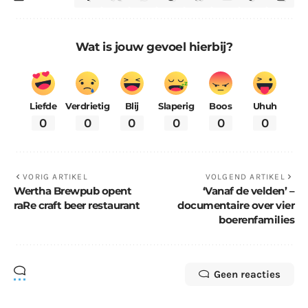
Wat is jouw gevoel hierbij?
Liefde
Verdrietig
Blij
Slaperig
Boos
Uhuh
0
0
0
0
0
0
VORIG ARTIKEL
VOLGEND ARTIKEL
Wertha Brewpub opent
‘Vanaf de velden’ –
raRe craft beer restaurant
documentaire over vier
boerenfamilies
Geen reacties