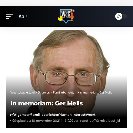
Aa
Weertdegekste.nl
>
Onger os
>
Familieberichten
>
In memoriam: Ger Melis
In memoriam: Ger Melis
Algemeen
Familieberichten
Human interest
Weert
Geplaatst: 10 november 2021 11:51
Geen reacties
2 min. leestijd