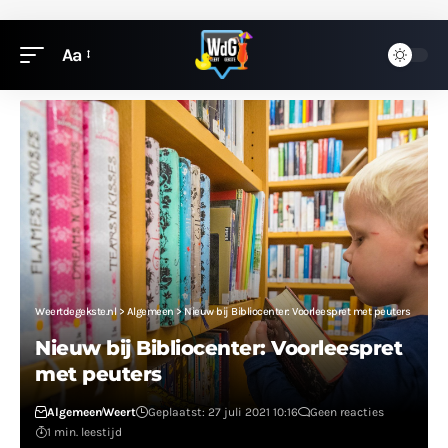
Aa
Weertdegekste.nl
>
Algemeen
>
Nieuw bij Bibliocenter: Voorleespret met peuters
Nieuw bij Bibliocenter: Voorleespret
met peuters
Algemeen
Weert
Geplaatst: 27 juli 2021 10:16
Geen reacties
1 min. leestijd