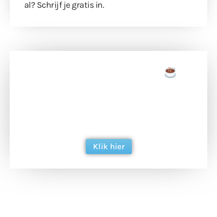
al?
Schrijf je gratis in
.
Doneer een tas koffie
Doneer het WdG-team een kop koffie en
ondersteun hun inzet voor dagelijks gratis
berichtgeving. Dank je wel alvast!
Klik hier