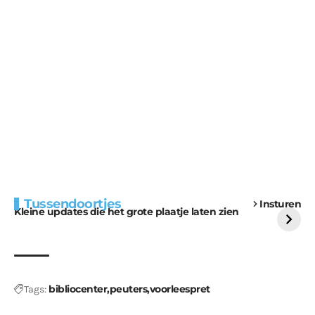
Extra bouwmateriaal
Tunnels blijven een
Tussendoortjes
Insturen
voor kabouters
uitdaging
Kleine updates die het grote plaatje laten zien
bibliocenter
peuters
voorleespret
Tags: