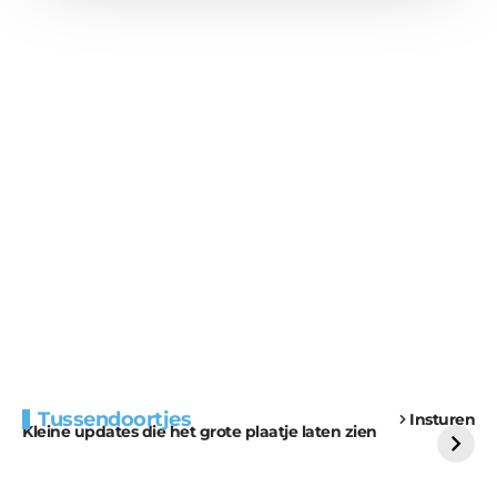
Extra bouwmateriaal
Tunnels blijven een
Tussendoortjes
Insturen
voor kabouters
uitdaging
Kleine updates die het grote plaatje laten zien