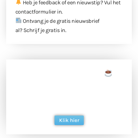
Heb je feedback of een nieuwstip? Vul
het
contactformulier
in.
Ontvang je de gratis nieuwsbrief
al?
Schrijf je gratis in
.
Doneer een tas koffie
Doneer het WdG-team een kop koffie en
ondersteun hun inzet voor dagelijks gratis
berichtgeving. Dank je wel alvast!
Klik hier