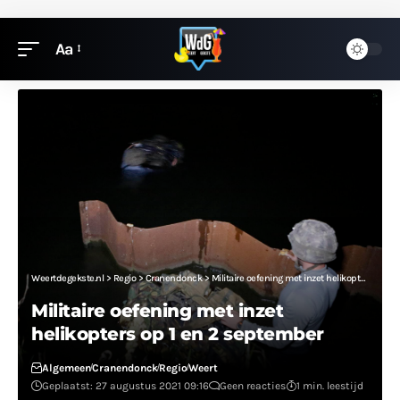
Aa
Weertdegekste.nl
>
Regio
>
Cranendonck
>
Militaire oefening met inzet helikopters op 1 en 2 september
Militaire oefening met inzet
helikopters op 1 en 2 september
Algemeen
Cranendonck
Regio
Weert
Geplaatst: 27 augustus 2021 09:16
Geen reacties
1 min. leestijd