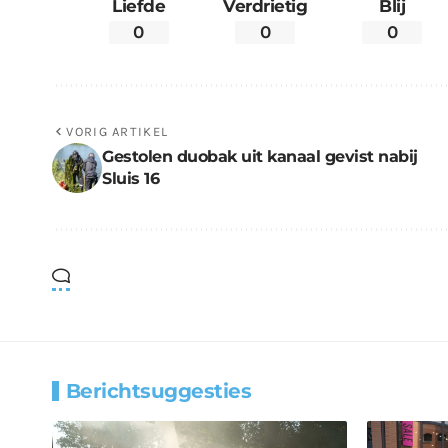
Liefde
Verdrietig
Blij
0
0
0
VORIG ARTIKEL
Gestolen duobak uit kanaal gevist nabij
Sluis 16
Berichtsuggesties