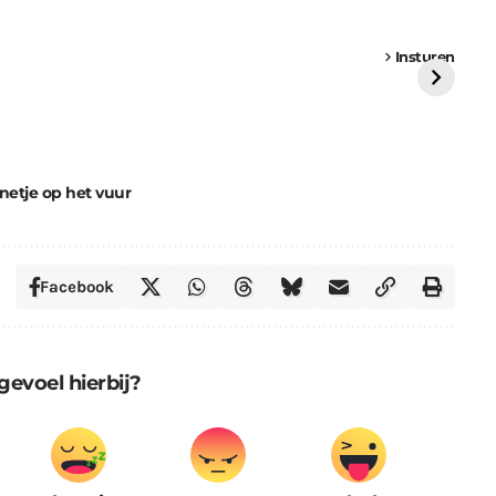
een
Weer een
Luchtballon boven
Ni
vrachtwagen vast
Weert
ge
Insturen
St
netje op het vuur
Facebook
gevoel hierbij?