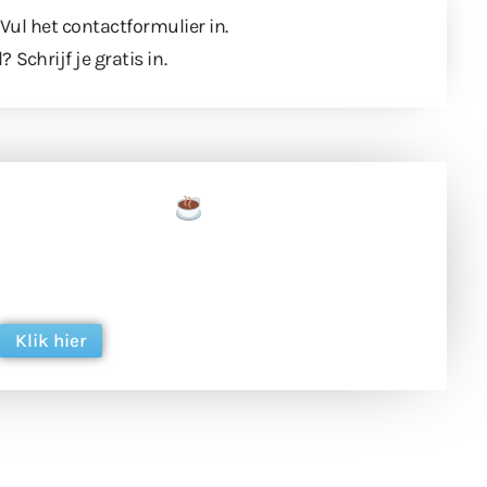
 Vul
het contactformulier
in.
l?
Schrijf je gratis in
.
een tas koffie
 en ondersteun hun inzet voor dagelijks gratis
ing. Dank je wel alvast!
Klik hier