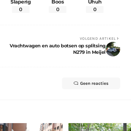
Slaperig
Boos
Uhuh
0
0
0
VOLGEND ARTIKEL
Vrachtwagen en auto botsen op splitsing
N279 in Meijel
Geen reacties