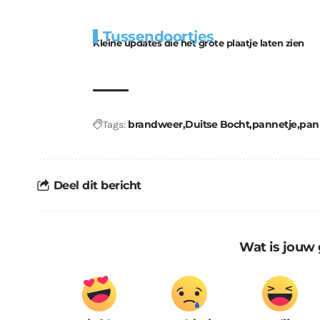
Extra
Tunnels blijven 
Tussendoortjes
bouwmateriaal voor
uitdaging
Kleine updates die het grote plaatje laten zien
kabouters
brandweer
Duitse Bocht
pannetje
pan
Tags:
Deel dit bericht
Wat is jouw 