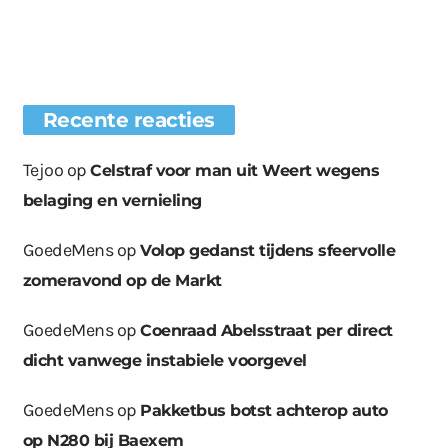
Recente reacties
Tejoo
op
Celstraf voor man uit Weert wegens
belaging en vernieling
GoedeMens
op
Volop gedanst tijdens sfeervolle
zomeravond op de Markt
GoedeMens
op
Coenraad Abelsstraat per direct
dicht vanwege instabiele voorgevel
GoedeMens
op
Pakketbus botst achterop auto
op N280 bij Baexem