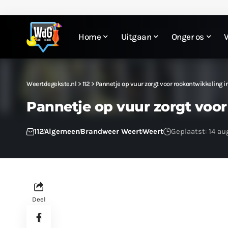
Home
Uitgaan
Onger os
Weertdegekste.nl
>
112
>
Pannetje op vuur zorgt voor rookontwikkeling i
Pannetje op vuur zorgt voor
112
Algemeen
Brandweer Weert
Weert
Geplaatst: 14 au
Deel