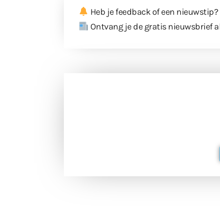
Heb je feedback of een nieuwstip?
Ontvang je de gratis nieuwsbrief a
Doneer 
Doneer het WdG-team een kop koffie
berichtgev