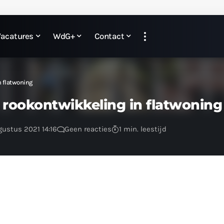
Vacatures
WdG+
Contact
n flatwoning
 rookontwikkeling in flatwoning
gustus 2021 14:16
Geen reacties
1 min. leestijd