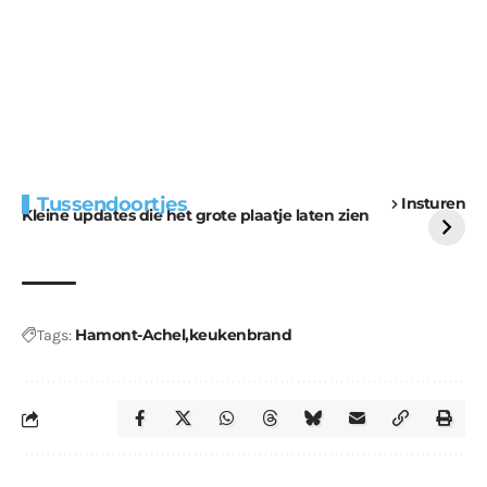
Extra bouwmateriaal
Tunnels blijven een
Tussendoortjes
Insturen
voor kabouters
uitdaging
Kleine updates die het grote plaatje laten zien
Hamont-Achel
keukenbrand
Tags: