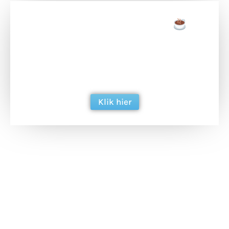
Doneer een tas koffie
Doneer het WdG-team een kop koffie en
ondersteun hun inzet voor dagelijks gratis
berichtgeving. Dank je wel alvast!
Klik hier