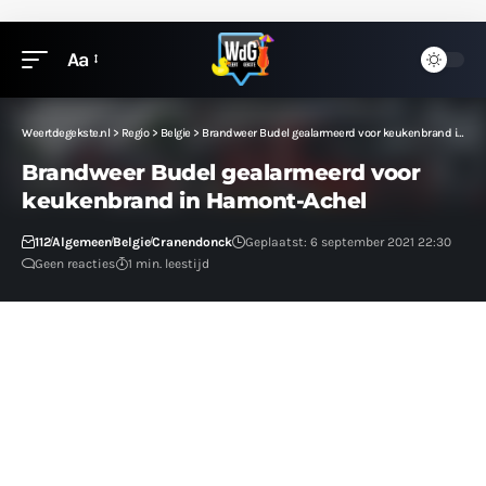
Aa
Weertdegekste.nl
>
Regio
>
Belgie
>
Brandweer Budel gealarmeerd voor keukenbrand in Hamont-Achel
Brandweer Budel gealarmeerd voor
keukenbrand in Hamont-Achel
112
Algemeen
Belgie
Cranendonck
Geplaatst: 6 september 2021 22:30
Geen reacties
1 min. leestijd