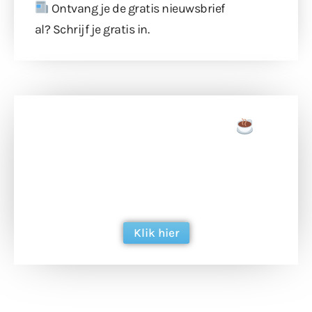
Ontvang je de gratis nieuwsbrief
al?
Schrijf je gratis in
.
Doneer een tas koffie
Doneer het WdG-team een kop koffie en
ondersteun hun inzet voor dagelijks gratis
berichtgeving. Dank je wel alvast!
Klik hier