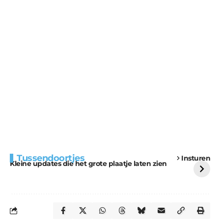
Extra bouwmateriaal
Tunnels blijven een
Tussendoortjes
Insturen
voor kabouters
uitdaging
Kleine updates die het grote plaatje laten zien