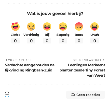
Wat is jouw gevoel hierbij?
Liefde
Verdrietig
Blij
Slaperig
Boos
Uhuh
0
0
0
0
0
0
VORIG ARTIKEL
VOLGEND ARTIKEL
Verdachte aangehouden na
Leerlingen Markeent
lijkvinding Ringbaan-Zuid
planten zesde Tiny Forest
van Weert
Geen reacties