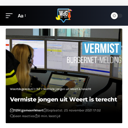
Aa
Weertdegekste.nl
>
112
>
Vermiste jongen uit Weert is terecht
Vermiste jongen uit Weert is terecht
112
Algemeen
Weert
Geplaatst: 25 november 2021 17:02
Geen reacties
0 min. leestijd