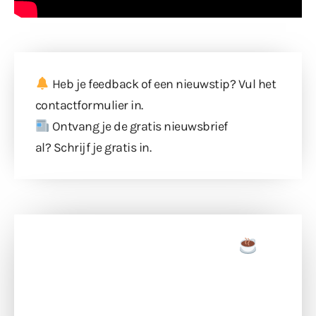
Heb je feedback of een nieuwstip? Vul
het
contactformulier
in.
Ontvang je de gratis nieuwsbrief
al?
Schrijf je gratis in
.
Doneer een tas koffie
Doneer het WdG-team een kop koffie en
ondersteun hun inzet voor dagelijks gratis