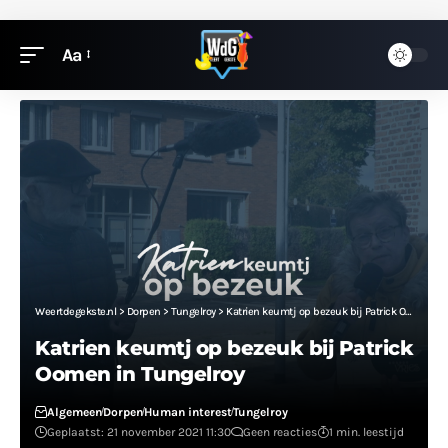
Aa
Weertdegekste.nl
>
Dorpen
>
Tungelroy
>
Katrien keumtj op bezeuk bij Patrick Oomen in Tungelroy
Katrien keumtj op bezeuk bij Patrick
Oomen in Tungelroy
Algemeen
Dorpen
Human interest
Tungelroy
Geplaatst: 21 november 2021 11:30
Geen reacties
1 min. leestijd