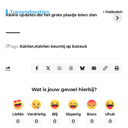
Extra bouwmateriaal
Tunnels blijven een
Tussendoortjes
Insturen
voor kabouters
uitdaging
Kleine updates die het grote plaatje laten zien
Katrien
Katrien keumtj op bezeuk
Tags:
Wat is jouw gevoel hierbij?
Liefde
Verdrietig
Blij
Slaperig
Boos
Uhuh
0
0
0
0
0
0