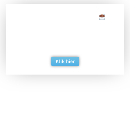
Doneer een tas koffie
Doneer het WdG-team een kop koffie en
ondersteun hun inzet voor dagelijks gratis
berichtgeving. Dank je wel alvast!
Klik hier