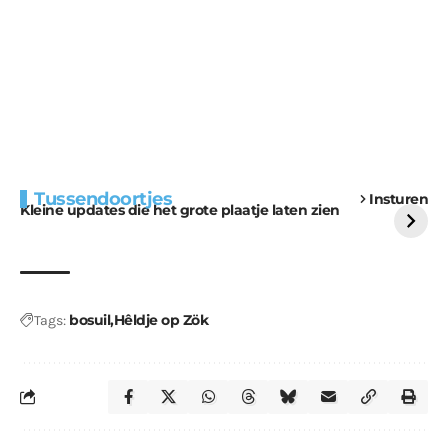
Extra bouwmateriaal
Tunnels blijven een
Tussendoortjes
Insturen
voor kabouters
uitdaging
Kleine updates die het grote plaatje laten zien
bosuil
Hêldje op Zök
Tags: