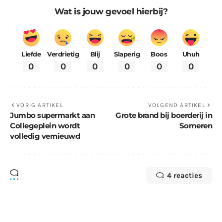
Wat is jouw gevoel hierbij?
Liefde
Verdrietig
Blij
Slaperig
Boos
Uhuh
0
0
0
0
0
0
VORIG ARTIKEL
VOLGEND ARTIKEL
Jumbo supermarkt aan
Grote brand bij boerderij in
Collegeplein wordt
Someren
volledig vernieuwd
4 reacties