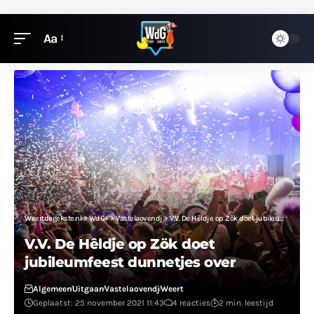
Aa
Weertdegekste.nl
>
WdG+
>
Vastelaovendj
>
V.V. De Hêldje op Zök doet jubileumfeest dunnetjes over
V.V. De Hêldje op Zök doet
jubileumfeest dunnetjes over
Algemeen
Uitgaan
Vastelaovendj
Weert
Geplaatst: 25 november 2021 11:43
4 reacties
2 min. leestijd