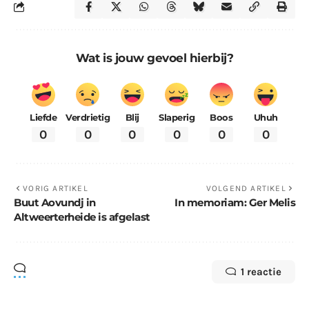
Wat is jouw gevoel hierbij?
Liefde
Verdrietig
Blij
Slaperig
Boos
Uhuh
0
0
0
0
0
0
VORIG ARTIKEL
VOLGEND ARTIKEL
Buut Aovundj in
In memoriam: Ger Melis
Altweerterheide is afgelast
1 reactie