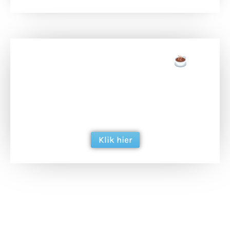
Doneer een tas koffie
Doneer het WdG-team een kop koffie en
ondersteun hun inzet voor dagelijks gratis
berichtgeving. Dank je wel alvast!
Klik hier