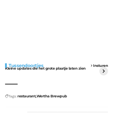
Extra bouwmateriaal
Tunnels blijven een
Tussendoortjes
Insturen
voor kabouters
uitdaging
Kleine updates die het grote plaatje laten zien
restaurant
Wertha Brewpub
Tags: