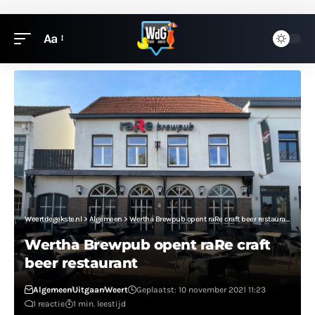
Aa
Weertdegekste.nl
>
Algemeen
>
Wertha Brewpub opent raRe craft beer restaurant
Wertha Brewpub opent raRe craft
beer restaurant
Algemeen
Uitgaan
Weert
Geplaatst: 10 november 2021 11:23
1 reactie
1 min. leestijd