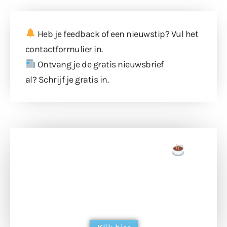
Heb je feedback of een nieuwstip? Vul
het
contactformulier
in.
Ontvang je de gratis nieuwsbrief
al?
Schrijf je gratis in
.
Doneer een tas koffie
Doneer het WdG-team een kop koffie en
ondersteun hun inzet voor dagelijks gratis
berichtgeving. Dank je wel alvast!