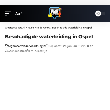
Aa
Weertdegekste.nl
>
Regio
>
Nederweert
>
Beschadigde waterleiding in Ospel
Beschadigde waterleiding in Ospel
Algemeen
Nederweert
Regio
Geplaatst: 24 januari 2022 20:47
Geen reacties
1 min. leestijd