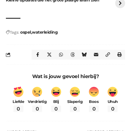
ospel
waterleiding
Tags:
Wat is jouw gevoel hierbij?
Liefde
Verdrietig
Blij
Slaperig
Boos
Uhuh
0
0
0
0
0
0