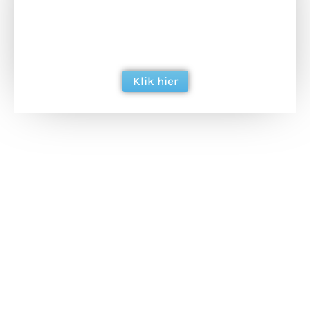
Doneer het WdG-team een kop koffie en
ondersteun hun inzet voor dagelijks gratis
berichtgeving. Dank je wel alvast!
Klik hier