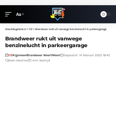
Aa
Weertdegekste.nl
>
112
>
Brandweer rukt uit vanwege benzinelucht in parkeergarage
Brandweer rukt uit vanwege
benzinelucht in parkeergarage
112
Algemeen
Brandweer Weert
Weert
Geplaatst: 14 februari 2022 18:42
Geen reacties
1 min. leestijd