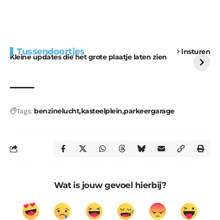
Extra bouwmateriaal
Tunnels blijven een
Tussendoortjes
Insturen
voor kabouters
uitdaging
Kleine updates die het grote plaatje laten zien
benzinelucht
kasteelplein
parkeergarage
Tags:
Wat is jouw gevoel hierbij?