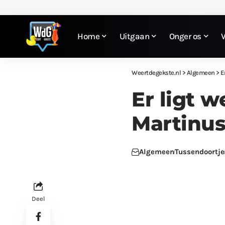
Home
Uitgaan
Onger os
Weertdegekste.nl
>
Algemeen
>
E
Er ligt w
Martinus
Algemeen
Tussendoortje
Deel