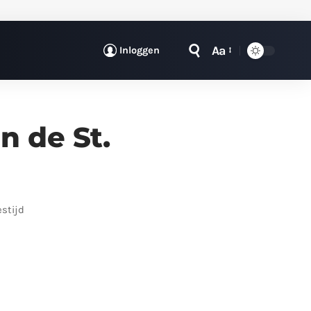
Aa
Inloggen
n de St.
estijd