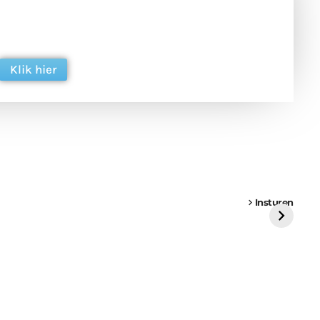
 en ondersteun hun inzet voor dagelijks gratis
ing. Dank je wel alvast!
Klik hier
een
Weer een
Luchtballon boven
Ni
vrachtwagen vast
Weert
ge
Insturen
St