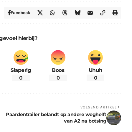
Facebook
gevoel hierbij?
Slaperig
Boos
Uhuh
0
0
0
VOLGEND ARTIKEL
Paardentrailer belandt op andere weghelft
van A2 na botsing