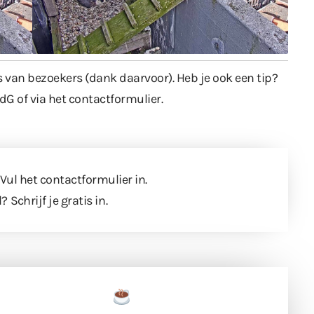
s van bezoekers (dank daarvoor). Heb je ook een tip?
dG of via het
contactformulier
.
 Vul
het contactformulier
in.
l?
Schrijf je gratis in
.
een tas koffie