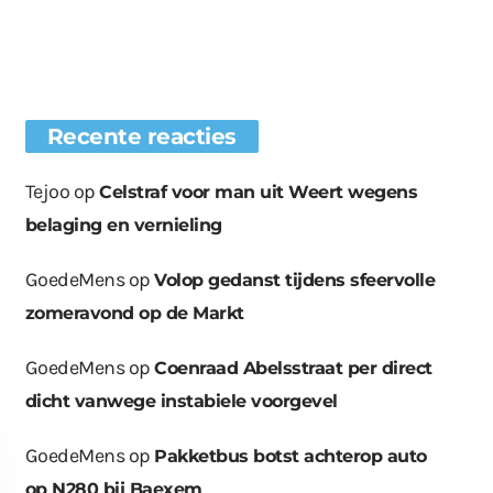
Recente reacties
Tejoo
op
Celstraf voor man uit Weert wegens
belaging en vernieling
GoedeMens
op
Volop gedanst tijdens sfeervolle
zomeravond op de Markt
GoedeMens
op
Coenraad Abelsstraat per direct
dicht vanwege instabiele voorgevel
GoedeMens
op
Pakketbus botst achterop auto
op N280 bij Baexem