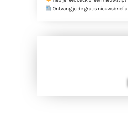
Ontvang je de gratis nieuwsbrief a
Doneer 
Doneer het WdG-team een kop koffie
berichtgev