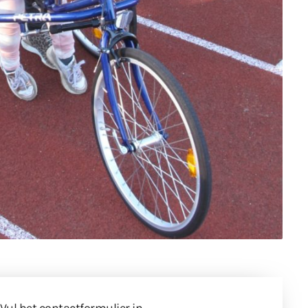
 Vul
het contactformulier
in.