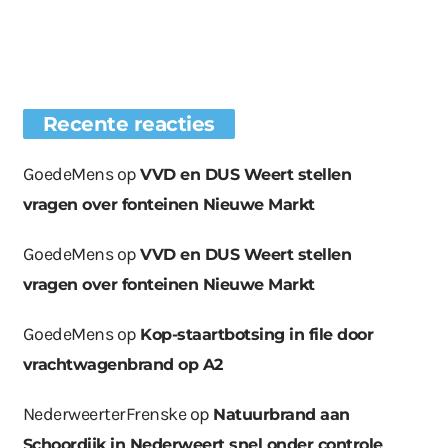
Recente reacties
GoedeMens
op
VVD en DUS Weert stellen
vragen over fonteinen Nieuwe Markt
GoedeMens
op
VVD en DUS Weert stellen
vragen over fonteinen Nieuwe Markt
GoedeMens
op
Kop-staartbotsing in file door
vrachtwagenbrand op A2
NederweerterFrenske
op
Natuurbrand aan
Schoordijk in Nederweert snel onder controle