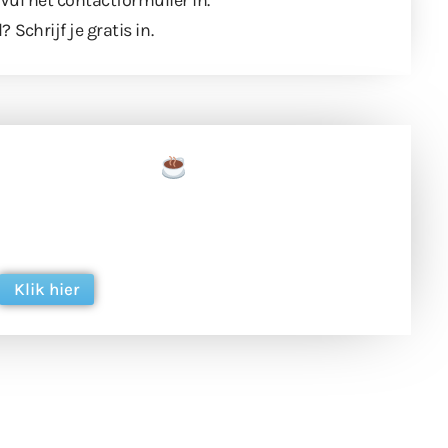
l?
Schrijf je gratis in
.
een tas koffie
 en ondersteun hun inzet voor dagelijks gratis
ing. Dank je wel alvast!
Klik hier