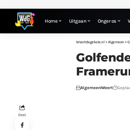
Home
Uitgaan
Onger os
Weertdegekste.nl
>
Algemeen
>
G
Golfende
Frameru
Algemeen
Weert
Geplaa
Deel