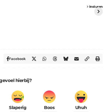
een
Weer een
Luchtballon boven
Ni
vrachtwagen vast
Weert
ge
Insturen
St
Facebook
gevoel hierbij?
Slaperig
Boos
Uhuh