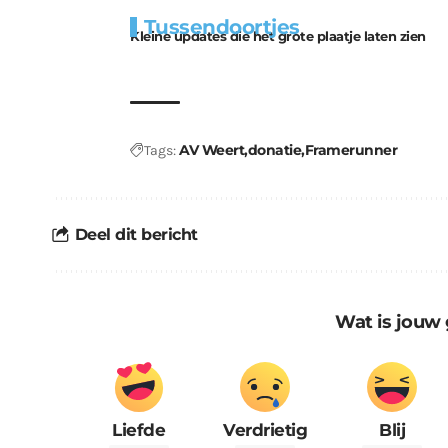
Extra
Tunnels blijven 
Tussendoortjes
bouwmateriaal voor
uitdaging
Kleine updates die het grote plaatje laten zien
kabouters
AV Weert
donatie
Framerunner
Tags:
Deel dit bericht
Wat is jouw 
Liefde
Verdrietig
Blij