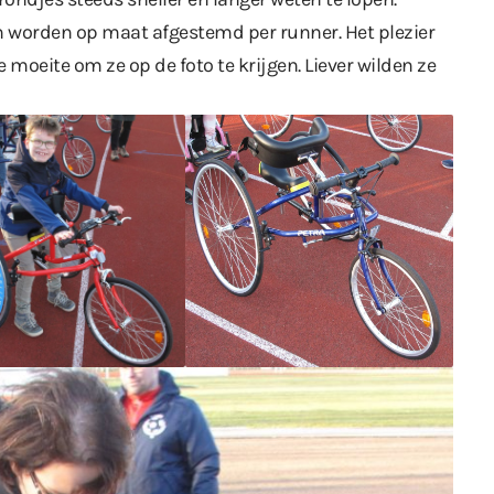
n worden op maat afgestemd per runner. Het plezier
 moeite om ze op de foto te krijgen. Liever wilden ze