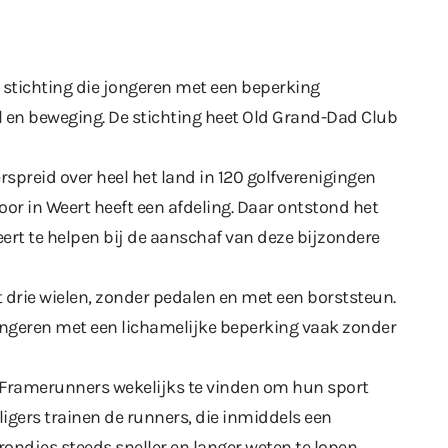
en stichting die jongeren met een beperking
l en beweging. De stichting heet Old Grand-Dad Club
rspreid over heel het land in 120 golfverenigingen
or in Weert heeft een afdeling. Daar ontstond het
rt te helpen bij de aanschaf van deze bijzondere
t drie wielen, zonder pedalen en met een borststeun.
ongeren met een lichamelijke beperking vaak zonder
p Framerunners wekelijks te vinden om hun sport
ligers trainen de runners, die inmiddels een
ondjes steeds sneller en langer weten te lopen.