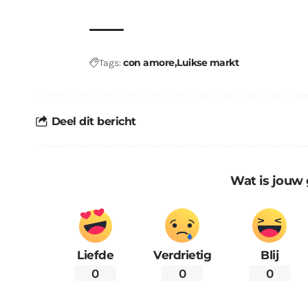
con amore
Luikse markt
Tags:
Deel dit bericht
Wat is jouw 
Liefde
Verdrietig
Blij
0
0
0