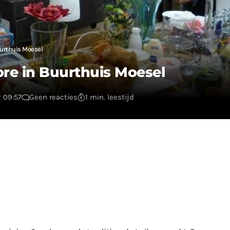
uurthuis Moesel
re in Buurthuis Moesel
 09:57
Geen reacties
1 min. leestijd