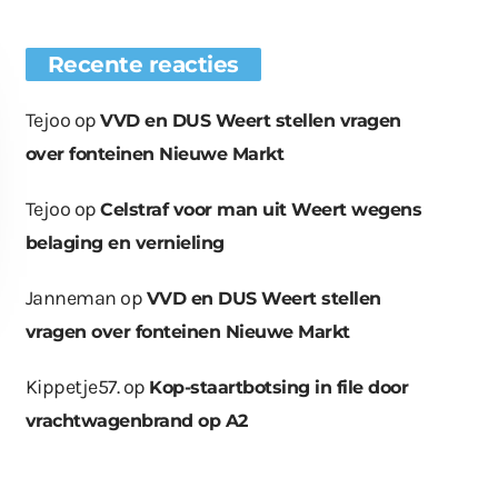
Recente reacties
Tejoo
op
VVD en DUS Weert stellen vragen
over fonteinen Nieuwe Markt
Tejoo
op
Celstraf voor man uit Weert wegens
belaging en vernieling
Janneman
op
VVD en DUS Weert stellen
vragen over fonteinen Nieuwe Markt
Kippetje57.
op
Kop-staartbotsing in file door
vrachtwagenbrand op A2
euwe bomen
Wat er in kan, kan er
Bende bij
plaatst op
ook uit
containerpark
ationsplein
Leuken