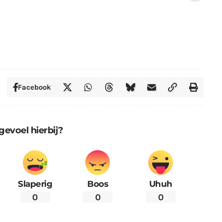
Facebook
gevoel hierbij?
Slaperig
Boos
Uhuh
0
0
0