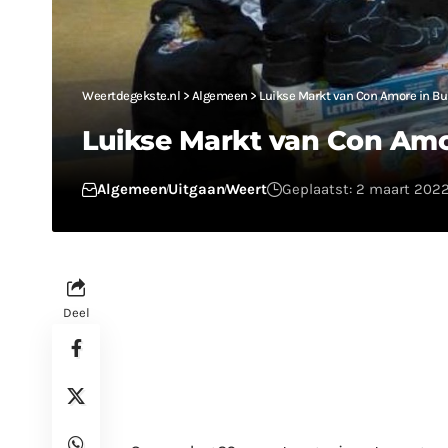
Weertdegekste.nl
>
Algemeen
>
Luikse Markt van Con Amore in B
Luikse Markt van Con Amo
Algemeen
Uitgaan
Weert
Geplaatst: 2 maart 2022
Deel