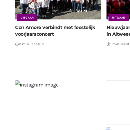
UITGAAN
UITGAAN
Con Amore verbindt met feestelijk
Nieuwjaar
voorjaarsconcert
in Altwee
2 min. leestijd
1 min. leest