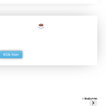
een tas koffie
 en ondersteun hun inzet voor dagelijks gratis
ing. Dank je wel alvast!
Klik hier
een
Weer een
Luchtballon boven
Ni
vrachtwagen vast
Weert
ge
Insturen
St