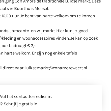
niging Con Amore de traditionele Luikse markt. Deze
laats in Buurthuis Moesel.
t 16.00 uur. Je bent van harte welkom om te komen
ds-, brocante- en vrijmarkt. Hier kun je goed
r)kleding en woonaccessoires vinden. Je kan op zoek
 jaar bedraagt € 2,-.
n harte welkom. Er zijn nog enkele tafels
l direct naar:
luiksemarkt@conamoreweert.nl
 Vul
het contactformulier
in.
l?
Schrijf je gratis in
.