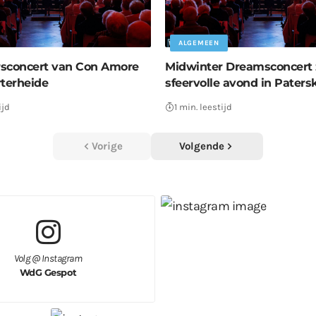
ALGEMEEN
sconcert van Con Amore
Midwinter Dreamsconcert 
rterheide
sfeervolle avond in Paters
ijd
1 min. leestijd
Vorige
Volgende
Volg @ Instagram
WdG Gespot