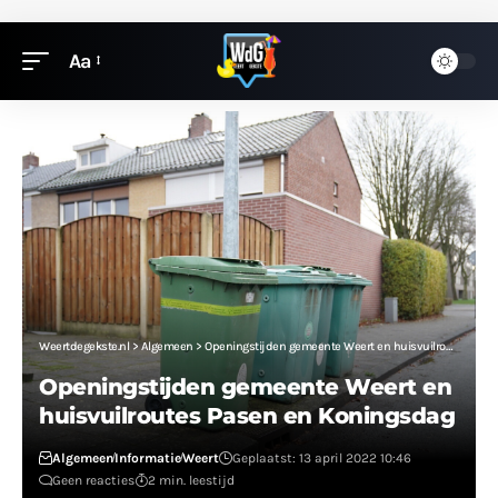
Aa
Weertdegekste.nl
>
Algemeen
>
Openingstijden gemeente Weert en huisvuilroutes Pasen en Koningsdag
Openingstijden gemeente Weert en
huisvuilroutes Pasen en Koningsdag
Algemeen
Informatie
Weert
Geplaatst: 13 april 2022 10:46
Geen reacties
2 min. leestijd