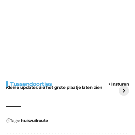
Extra bouwmateriaal
Tunnels blijven een
Tussendoortjes
Insturen
voor kabouters
uitdaging
Kleine updates die het grote plaatje laten zien
huisvuilroute
Tags: