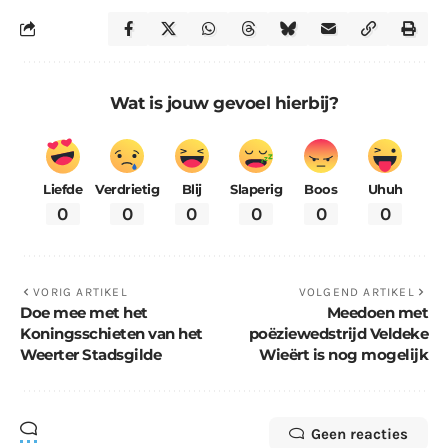
Wat is jouw gevoel hierbij?
Liefde
Verdrietig
Blij
Slaperig
Boos
Uhuh
0
0
0
0
0
0
VORIG ARTIKEL
VOLGEND ARTIKEL
Doe mee met het
Meedoen met
Koningsschieten van het
poëziewedstrijd Veldeke
Weerter Stadsgilde
Wieërt is nog mogelijk
Geen reacties