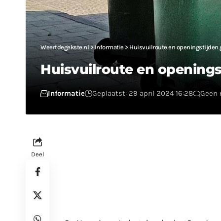
Weertdegekste.nl
>
Informatie
>
Huisvuilroute en openingstijde
Huisvuilroute en openin
Informatie
Geplaatst: 29 april 2024 16:28
Geen 
Deel