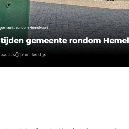
n gemeente rondom Hemelvaart
gstijden gemeente rondom Hemel
reacties
1 min. leestijd