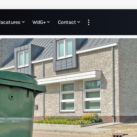
Vacatures
WdG+
Contact