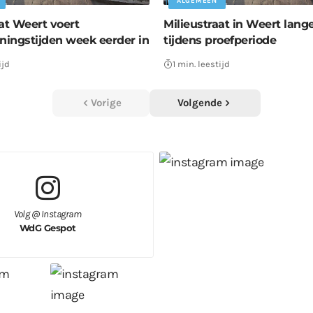
ALGEMEEN
at Weert voert
Milieustraat in Weert lang
ingstijden week eerder in
tijdens proefperiode
ijd
1 min. leestijd
Vorige
Volgende
Volg @ Instagram
WdG Gespot