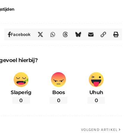
stijden
Facebook
gevoel hierbij?
Slaperig
Boos
Uhuh
0
0
0
VOLGEND ARTIKEL