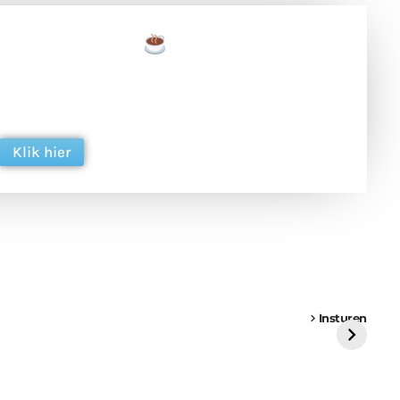
een tas koffie
 en ondersteun hun inzet voor dagelijks gratis
ing. Dank je wel alvast!
Klik hier
een
Weer een
Luchtballon boven
Ni
vrachtwagen vast
Weert
ge
Insturen
St