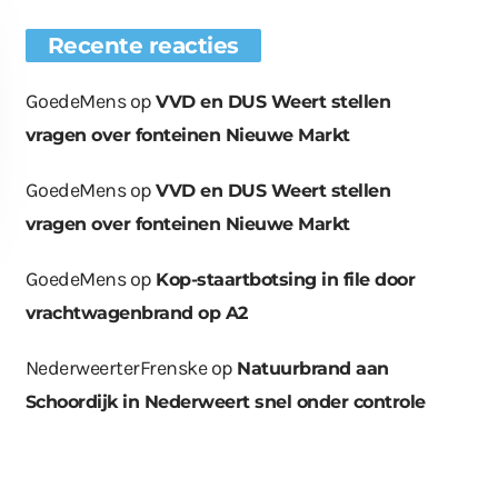
Recente reacties
GoedeMens
op
VVD en DUS Weert stellen
vragen over fonteinen Nieuwe Markt
GoedeMens
op
VVD en DUS Weert stellen
vragen over fonteinen Nieuwe Markt
GoedeMens
op
Kop-staartbotsing in file door
vrachtwagenbrand op A2
NederweerterFrenske
op
Natuurbrand aan
euwe bomen
Wat er in kan, kan er
Bende bij
plaatst op
ook uit
containerpark
Schoordijk in Nederweert snel onder controle
ationsplein
Leuken