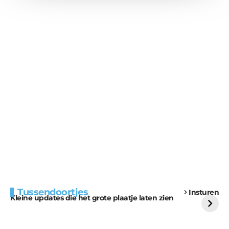
Extra bouwmateriaal
Tunnels blijven een
Tussendoortjes
Insturen
voor kabouters
uitdaging
Kleine updates die het grote plaatje laten zien