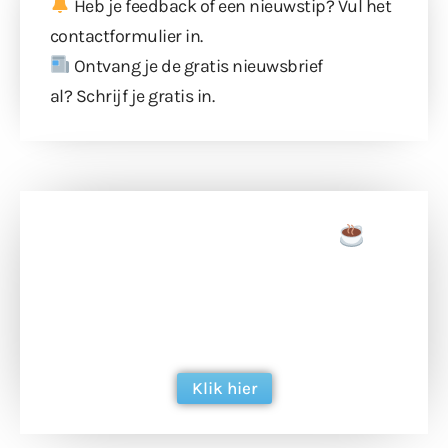
Heb je feedback of een nieuwstip? Vul
het
contactformulier
in.
Ontvang je de gratis nieuwsbrief
al?
Schrijf je gratis in
.
Doneer een tas koffie
Doneer het WdG-team een kop koffie en
ondersteun hun inzet voor dagelijks gratis
berichtgeving. Dank je wel alvast!
Klik hier