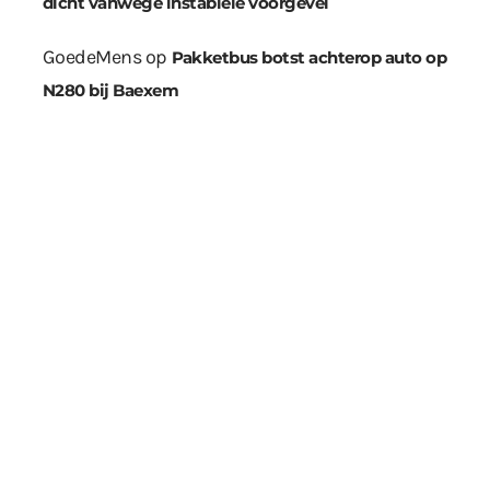
dicht vanwege instabiele voorgevel
GoedeMens
op
Pakketbus botst achterop auto op
N280 bij Baexem