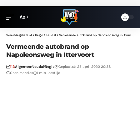
Aa
Weertdegekste.nl
>
Regio
>
Leudal
>
Vermeende autobrand op Napoleonsweg in Ittervoort
Vermeende autobrand op
Napoleonsweg in Ittervoort
112
Algemeen
Leudal
Regio
Geplaatst: 25 april 2022 20:38
Geen reacties
1 min. leestijd