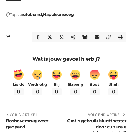
autobrand
Napoleonsweg
Tags:
Wat is jouw gevoel hierbij?
Liefde
Verdrietig
Blij
Slaperig
Boos
Uhuh
0
0
0
0
0
0
VORIG ARTIKEL
VOLGEND ARTIKEL
Boshoverbrug weer
Gratis gebruik Munttheater
geopend
door culturele