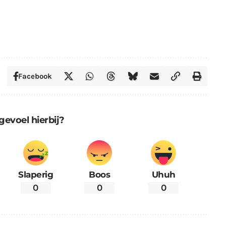
Facebook
gevoel hierbij?
Slaperig
Boos
Uhuh
0
0
0