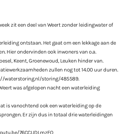
eek zit een deel van Weert zonder leidingwater of
erleiding ontstaan. Het gaat om een lekkage aan de
en. Hier ondervinden ook inwoners van o.a.
Moesel, Keent, Groenewoud, Leuken hinder van.
ratiewerkzaamheden zullen nog tot 14.00 uur duren.
://waterstoring.nl/storing/485589
.
Weert was afgelopen nacht een waterleiding
t is vanochtend ook een waterleiding op de
rongen. Er zijn dus in totaal drie waterleidingen
/youtu.be/76CCUDLmzFQ