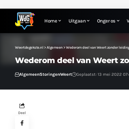
Home
Uitgaan
Onger os
Weertdegekste.nl
>
Algemeen
>
Wederom deel van Weert zonder leidin
Wederom deel van Weert zo
Algemeen
Storingen
Weert
Geplaatst: 13 mei 2022 07
Deel