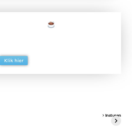
een tas koffie
 en ondersteun hun inzet voor dagelijks gratis
ing. Dank je wel alvast!
Klik hier
een
Weer een
Luchtballon boven
Ni
vrachtwagen vast
Weert
ge
Insturen
St