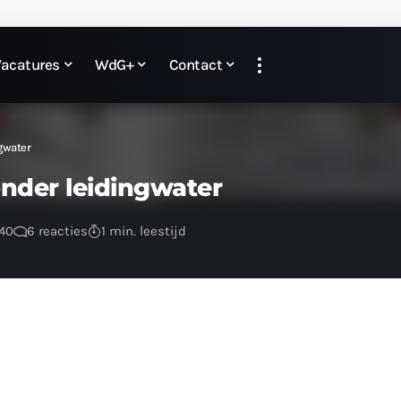
Vacatures
WdG+
Contact
gwater
nder leidingwater
:40
6 reacties
1 min. leestijd