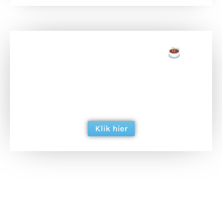
Doneer een tas koffie
Doneer het WdG-team een kop koffie en
ondersteun hun inzet voor dagelijks gratis
berichtgeving. Dank je wel alvast!
Klik hier