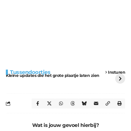
Extra bouwmateriaal
Tunnels blijven een
Tussendoortjes
Insturen
voor kabouters
uitdaging
Kleine updates die het grote plaatje laten zien
Wat is jouw gevoel hierbij?