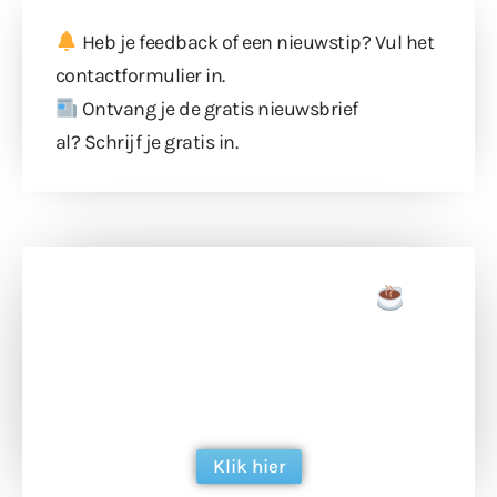
Heb je feedback of een nieuwstip? Vul
het
contactformulier
in.
Ontvang je de gratis nieuwsbrief
al?
Schrijf je gratis in
.
Doneer een tas koffie
Doneer het WdG-team een kop koffie en
ondersteun hun inzet voor dagelijks gratis
berichtgeving. Dank je wel alvast!
Klik hier