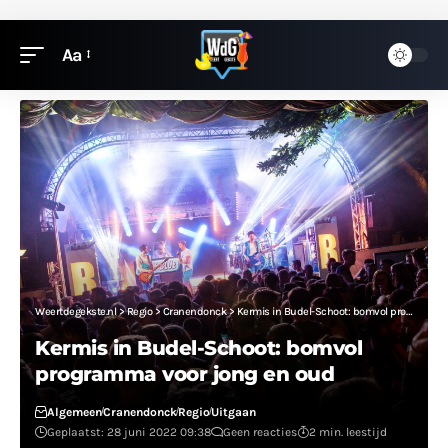
Aa
Weertdegekste.nl
>
Regio
>
Cranendonck
>
Kermis in Budel-Schoot: bomvol programma voor jong en oud
Kermis in Budel-Schoot: bomvol
programma voor jong en oud
Algemeen
Cranendonck
Regio
Uitgaan
Geplaatst: 28 juni 2022 09:38
Geen reacties
2 min. leestijd